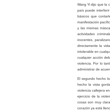
Wang Yi dijo que la
país puede interfer
básicos que contar
manifestación pacífi
y las mismas máscar
actividades crimina
inocentes, paraliza
directamente la vid
intolerable en cualq
cualquier acción deb
violencia. Por lo ta
administrar de acuerd
El segundo hecho bá
hecho la vista gord
violencia callejera 
ejercicio de la vio
cosas son muy clara
corazón ya está llen