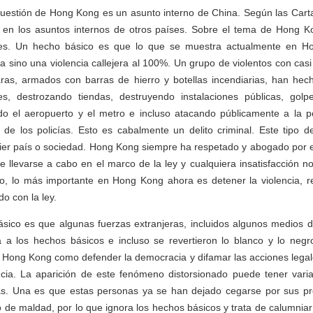
 cuestión de Hong Kong es un asunto interno de China. Según las Cart
ir en los asuntos internos de otros países. Sobre el tema de Hong 
les. Un hecho básico es que lo que se muestra actualmente en 
ca sino una violencia callejera al 100%. Un grupo de violentos con cas
as, armados con barras de hierro y botellas incendiarias, han hech
les, destrozando tiendas, destruyendo instalaciones públicas, go
ndo el aeropuerto y el metro e incluso atacando públicamente a la 
a de los policías. Esto es cabalmente un delito criminal. Este tipo 
uier país o sociedad. Hong Kong siempre ha respetado y abogado por 
e llevarse a cabo en el marco de la ley y cualquiera insatisfacción 
nto, lo más importante en Hong Kong ahora es detener la violencia, r
o con la ley.
sico es que algunas fuerzas extranjeras, incluidos algunos medios 
a a los hechos básicos e incluso se revertieron lo blanco y lo negr
en Hong Kong como defender la democracia y difamar las acciones legal
lencia. La aparición de este fenómeno distorsionado puede tener vari
s. Una es que estas personas ya se han dejado cegarse por sus prej
o de maldad, por lo que ignora los hechos básicos y trata de calumniar 