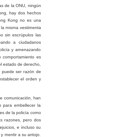
as de la ONU, ningún
Kong, hay dos hechos
Hong Kong no es una
i la misma vestimenta
o sin escrúpulos las
lpeando a ciudadanos
policía y amenazando
de comportamiento es
el estado de derecho,
no puede ser razón de
establecer el orden y
de comunicación, han
o para embellecer la
es de la policía como
as razones, pero dos
uicios, e incluso su
y mentir a su antojo.