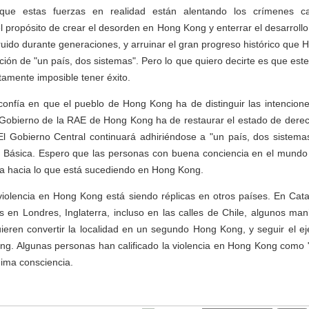
ue estas fuerzas en realidad están alentando los crímenes ca
l propósito de crear el desorden en Hong Kong y enterrar el desarrollo
ido durante generaciones, y arruinar el gran progreso histórico que
ión de "un país, dos sistemas". Pero lo que quiero decirte es que este 
tamente imposible tener éxito.
confía en que el pueblo de Hong Kong ha de distinguir las intencione
l Gobierno de la RAE de Hong Kong ha de restaurar el estado de der
 El Gobierno Central continuará adhiriéndose a "un país, dos sistema
ey Básica. Espero que las personas con buena conciencia en el mund
usta hacia lo que está sucediendo en Hong Kong.
violencia en Hong Kong está siendo réplicas en otros países. En Cat
as en Londres, Inglaterra, incluso en las calles de Chile, algunos man
eren convertir la localidad en un segundo Hong Kong, y seguir el ej
ong. Algunas personas han calificado la violencia en Hong Kong como 
ima consciencia.