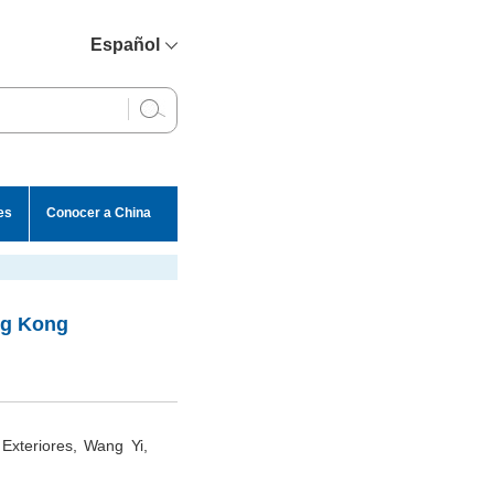
Español
简体中文
English
Français
Русский
es
Conocer a China
عربي
ng Kong
Exteriores, Wang Yi,