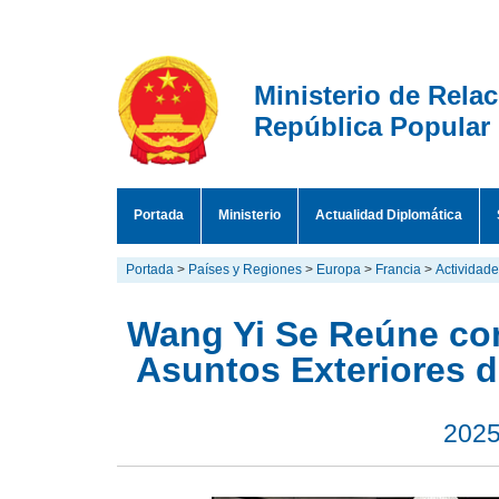
Ministerio de Rela
República Popular
Portada
Ministerio
Actualidad Diplomática
Portada
>
Países y Regiones
>
Europa
>
Francia
>
Actividad
Wang Yi Se Reúne con
Asuntos Exteriores d
2025