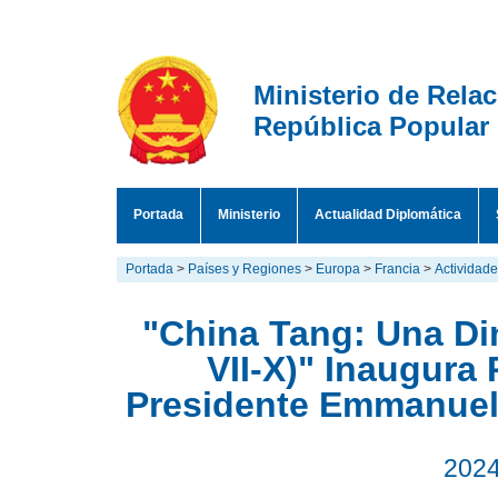
Ministerio de Rela
República Popular
Portada
Ministerio
Actualidad Diplomática
Portada
>
Países y Regiones
>
Europa
>
Francia
>
Actividad
"China Tang: Una Di
VII-X)" Inaugura 
Presidente Emmanuel
2024