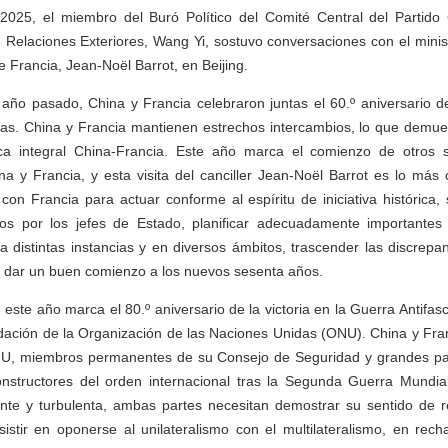
025, el miembro del Buró Político del Comité Central del Partid
 Relaciones Exteriores, Wang Yi, sostuvo conversaciones con el mini
 Francia, Jean-Noël Barrot, en Beijing.
 año pasado, China y Francia celebraron juntas el 60.º aniversario d
cas. China y Francia mantienen estrechos intercambios, lo que demuest
ica integral China-Francia. Este año marca el comienzo de otros
na y Francia, y esta visita del canciller Jean-Noël Barrot es lo más
 con Francia para actuar conforme al espíritu de iniciativa histórica, 
s por los jefes de Estado, planificar adecuadamente importantes 
 a distintas instancias y en diversos ámbitos, trascender las discrepa
e dar un buen comienzo a los nuevos sesenta años.
este año marca el 80.º aniversario de la victoria en la Guerra Antifasc
undación de la Organización de las Naciones Unidas (ONU). China y Fr
U, miembros permanentes de su Consejo de Seguridad y grandes pa
nstructores del orden internacional tras la Segunda Guerra Mundial
ante y turbulenta, ambas partes necesitan demostrar su sentido de 
istir en oponerse al unilateralismo con el multilateralismo, en rech