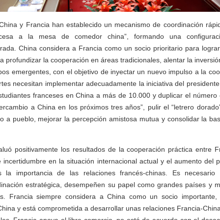
China y Francia han establecido un mecanismo de coordinación rápi
ncesa a la mesa de comedor china”, formando una configurac
ada. China considera a Francia como un socio prioritario para lograr 
a profundizar la cooperación en áreas tradicionales, alentar la inversi
os emergentes, con el objetivo de inyectar un nuevo impulso a la coo
tes necesitan implementar adecuadamente la iniciativa del presidente 
estudiantes franceses en China a más de 10.000 y duplicar el número
rcambio a China en los próximos tres años”, pulir el “letrero dorado
lo a pueblo, mejorar la percepción amistosa mutua y consolidar la ba
luó positivamente los resultados de la cooperación práctica entre F
e incertidumbre en la situación internacional actual y el aumento del 
la importancia de las relaciones francés-chinas. Es necesario
dinación estratégica, desempeñen su papel como grandes países y m
es. Francia siempre considera a China como un socio importante,
 China y está comprometida a desarrollar unas relaciones Francia-China 