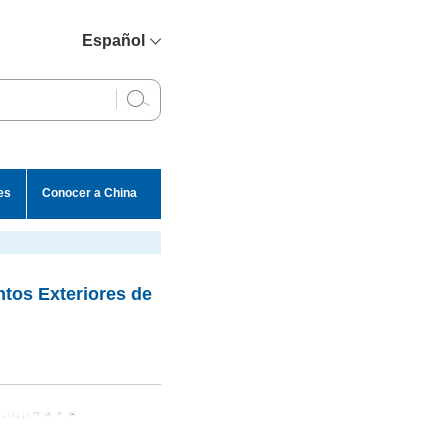
Español
简体中文
English
Français
Русский
es
Conocer a China
عربي
tos Exteriores de