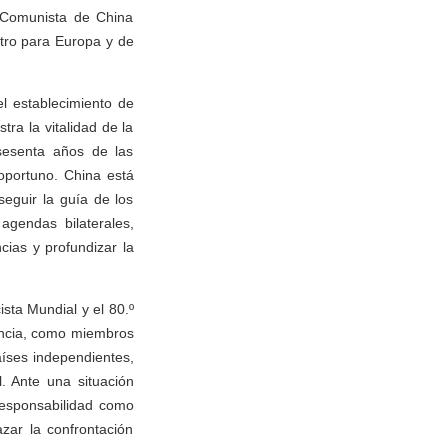
o Comunista de China
stro para Europa y de
el establecimiento de
ra la vitalidad de la
 sesenta años de las
 oportuno. China está
seguir la guía de los
agendas bilaterales,
ncias y profundizar la
ista Mundial y el 80.º
ancia, como miembros
íses independientes,
. Ante una situación
responsabilidad como
azar la confrontación