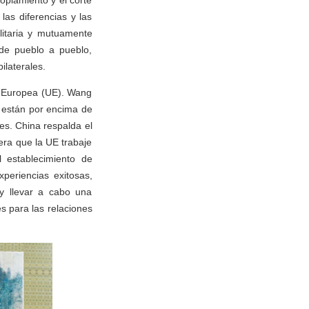
oplamiento y el corte
las diferencias y las
litaria y mutuamente
y de pueblo a pueblo,
ilaterales.
ón Europea (UE). Wang
s están por encima de
es. China respalda el
era que la UE trabaje
 establecimiento de
periencias exitosas,
 y llevar a cabo una
s para las relaciones