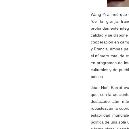
Wang Yi afirmó que 
“de la granja fra
profundamente integr
calidad y se dispone 
cooperación en camp
y Francia. Ambas par
el número total de 
en programas de inte
culturales y de pueb
países.
Jean-Noël Barrot eva
que, con la crecient
destacado aún más 
robustezcan la coor
estabilidad mundial
política de una sola