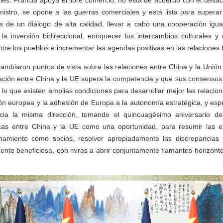
bles. Francia apoya el libre comercio, no está de acuerdo con el desac
stro, se opone a las guerras comerciales y está lista para superar 
és de un diálogo de alta calidad, llevar a cabo una cooperación igua
 la inversión bidireccional, enriquecer los intercambios culturales 
tre los pueblos e incrementar las agendas positivas en las relaciones b
cambiaron puntos de vista sobre las relaciones entre China y la Uni
ración entre China y la UE supera la competencia y que sus consenso
 lo que existen amplias condiciones para desarrollar mejor las relacion
ón europea y la adhesión de Europa a la autonomía estratégica, y esp
cia la misma dirección, tomando el quincuagésimo aniversario del
icas entre China y la UE como una oportunidad, para resumir las ex
namiento como socios, resolver apropiadamente las discrepancias
te beneficiosa, con miras a abrir conjuntamente flamantes horizonte