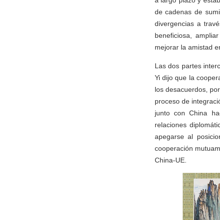
a largo plazo y esta
de cadenas de sumini
divergencias a trav
beneficiosa, ampliar
mejorar la amistad en
Las dos partes inter
Yi dijo que la coope
los desacuerdos, por
proceso de integraci
junto con China ha
relaciones diplomát
apegarse al posicio
cooperación mutuamen
China-UE.