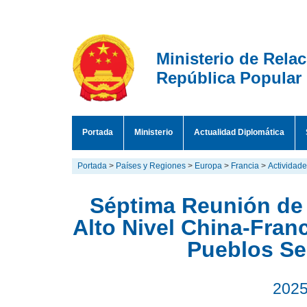
Ministerio de Rela
República Popular
Portada
Ministerio
Actualidad Diplomática
Portada
>
Países y Regiones
>
Europa
>
Francia
>
Actividad
Séptima Reunión de
Alto Nivel China-Fran
Pueblos Se
2025