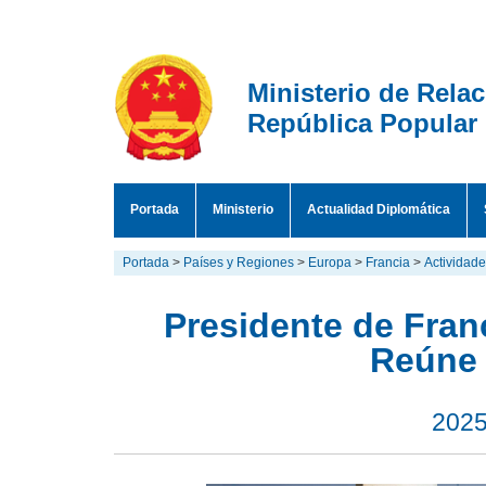
Ministerio de Rela
República Popular
Portada
Ministerio
Actualidad Diplomática
Portada
>
Países y Regiones
>
Europa
>
Francia
>
Actividad
Presidente de Fra
Reúne 
2025