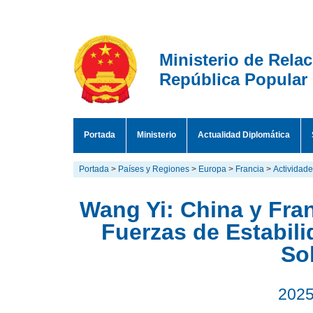
Ministerio de Rela
República Popular
Portada
Ministerio
Actualidad Diplomática
Portada
>
Países y Regiones
>
Europa
>
Francia
>
Actividad
Wang Yi: China y Fra
Fuerzas de Estabili
So
2025