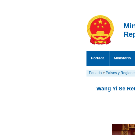
Min
Rep
Portada
Ministerio
Portada
>
Países y Regione
Wang Yi Se Re