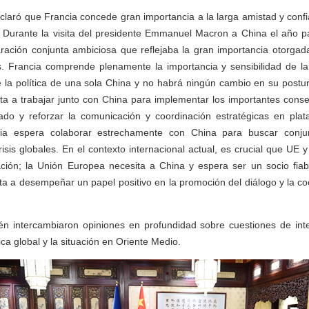
aró que Francia concede gran importancia a la larga amistad y confi
. Durante la visita del presidente Emmanuel Macron a China el año 
ración conjunta ambiciosa que reflejaba la gran importancia otorgada
es. Francia comprende plenamente la importancia y sensibilidad de l
 la política de una sola China y no habrá ningún cambio en su postur
sta a trabajar junto con China para implementar los importantes cons
do y reforzar la comunicación y coordinación estratégicas en plata
ancia espera colaborar estrechamente con China para buscar conju
crisis globales. En el contexto internacional actual, es crucial que UE
ación; la Unión Europea necesita a China y espera ser un socio fia
ta a desempeñar un papel positivo en la promoción del diálogo y la c
n intercambiaron opiniones en profundidad sobre cuestiones de in
 global y la situación en Oriente Medio.