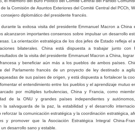
, el miembro del Buró Político del Comité Central del Partido Comuni
na de la Comisión de Asuntos Exteriores del Comité Central del PCCh, W
onsejero diplomático del presidente francés.
 durante la exitosa visita del presidente Emmanuel Macron a China 
 alcanzaron importantes consensos sobre impulsar un desarrollo esta
esas. La orientación estratégica de los dos jefes de Estado refleja el al
laciones bilaterales. China está dispuesta a trabajar junto con 
esultados de la visita del presidente Emmanuel Macron a China, logra
-francesa y beneficiar aún más a los pueblos de ambos países. Chin
e del Parlamento francés de un proyecto de ley destinado a agili
 saqueadas de sus países de origen, y está dispuesta a fortalecer la co
fomentar el entendimiento entre los pueblos y el aprendizaje mutuo ent
arcado por múltiples turbulencias, China y Francia, como miemb
dad de la ONU y grandes países independientes y autónomos, 
n la salvaguarda de la paz, la estabilidad y el desarrollo internaci
 reforzar la comunicación estratégica y la coordinación estratégica, a
les y promover que la Asociación Estratégica Integral China-Fran
e un desarrollo sano y estable.