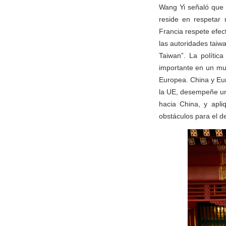
Wang Yi señaló que l
reside en respetar
Francia respete efec
las autoridades taiw
Taiwan”. La políti
importante en un mun
Europea. China y Eur
la UE, desempeñe un 
hacia China, y apli
obstáculos para el d