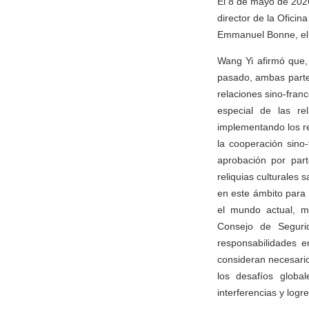
El 8 de mayo de 2026
director de la Ofici
Emmanuel Bonne, el c
Wang Yi afirmó que,
pasado, ambas partes
relaciones sino-franc
especial de las re
implementando los r
la cooperación sino
aprobación por part
reliquias culturales
en este ámbito para 
el mundo actual, m
Consejo de Seguri
responsabilidades e
consideran necesario
los desafíos globa
interferencias y logr