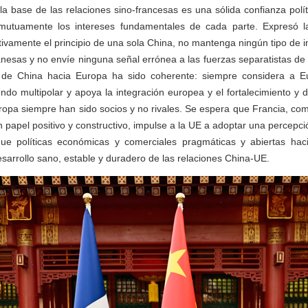
a base de las relaciones sino-francesas es una sólida confianza polít
 mutuamente los intereses fundamentales de cada parte. Expresó 
tivamente el principio de una sola China, no mantenga ningún tipo de in
anesas y no envíe ninguna señal errónea a las fuerzas separatistas de
ca de China hacia Europa ha sido coherente: siempre considera a 
do multipolar y apoya la integración europea y el fortalecimiento y d
opa siempre han sido socios y no rivales. Se espera que Francia, co
papel positivo y constructivo, impulse a la UE a adoptar una percepció
que políticas económicas y comerciales pragmáticas y abiertas hac
esarrollo sano, estable y duradero de las relaciones China-UE.