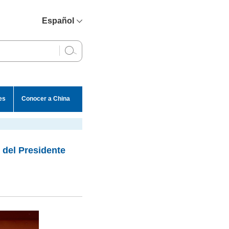
Español
简体中文
English
Français
Русский
es
Conocer a China
عربي
del Presidente