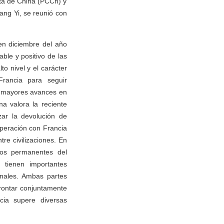
sta de China (PCCh) y
ang Yi, se reunió con
en diciembre del año
ble y positivo de las
to nivel y el carácter
Francia para seguir
r mayores avances en
a valora la reciente
zar la devolución de
operación con Francia
re civilizaciones. En
ros permanentes del
tienen importantes
onales. Ambas partes
frontar conjuntamente
cia supere diversas