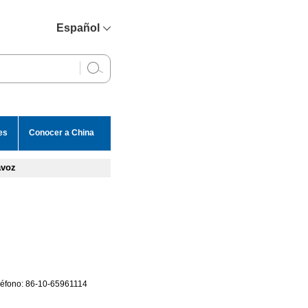
Español
简体中文
English
Français
Русский
es
Conocer a China
عربي
avoz
eléfono: 86-10-65961114