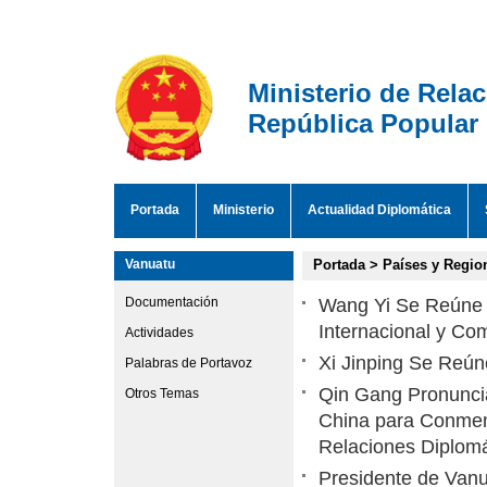
Ministerio de Rela
República Popular
Portada
Ministerio
Actualidad Diplomática
Vanuatu
Portada
>
Países y Regio
Documentación
Wang Yi Se Reúne c
Internacional y Com
Actividades
Xi Jinping Se Reún
Palabras de Portavoz
Qin Gang Pronuncia
Otros Temas
China para Conmemo
Relaciones Diplomá
Presidente de Van