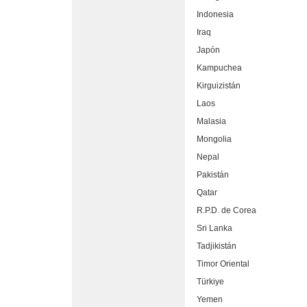
Indonesia
Iraq
Japón
Kampuchea
Kirguizistán
Laos
Malasia
Mongolia
Nepal
Pakistán
Qatar
R.P.D. de Corea
Sri Lanka
Tadjikistán
Timor Oriental
Türkiye
Yemen