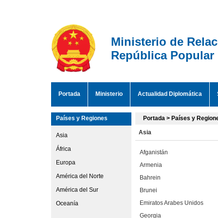
Ministerio de Rela
República Popular
Portada
Ministerio
Actualidad Diplomática
Países y Regiones
Portada
>
Países y Region
Asia
Asia
África
Afganistán
Europa
Armenia
América del Norte
Bahrein
América del Sur
Brunei
Emiratos Arabes Unidos
Oceanía
Georgia