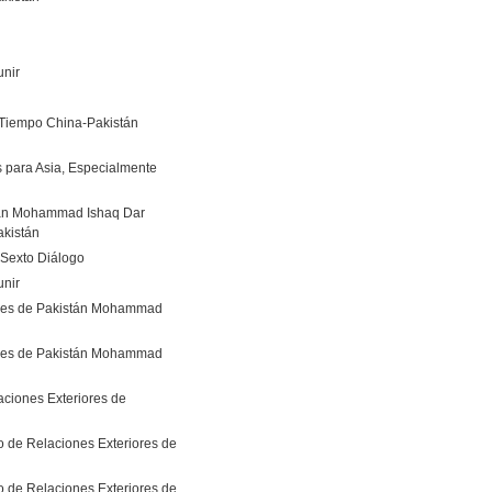
unir
 Tiempo China-Pakistán
s para Asia, Especialmente
istán Mohammad Ishaq Dar
akistán
 Sexto Diálogo
unir
iores de Pakistán Mohammad
iores de Pakistán Mohammad
aciones Exteriores de
o de Relaciones Exteriores de
o de Relaciones Exteriores de