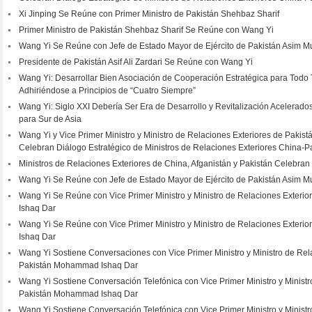
Xi Jinping Se Reúne con Primer Ministro de Pakistán Shehbaz Sharif
Primer Ministro de Pakistán Shehbaz Sharif Se Reúne con Wang Yi
Wang Yi Se Reúne con Jefe de Estado Mayor de Ejército de Pakistán Asim M
Presidente de Pakistán Asif Ali Zardari Se Reúne con Wang Yi
Wang Yi: Desarrollar Bien Asociación de Cooperación Estratégica para Todo
Adhiriéndose a Principios de “Cuatro Siempre”
Wang Yi: Siglo XXI Debería Ser Era de Desarrollo y Revitalización Acelerado
para Sur de Asia
Wang Yi y Vice Primer Ministro y Ministro de Relaciones Exteriores de Pak
Celebran Diálogo Estratégico de Ministros de Relaciones Exteriores China-P
Ministros de Relaciones Exteriores de China, Afganistán y Pakistán Celebran
Wang Yi Se Reúne con Jefe de Estado Mayor de Ejército de Pakistán Asim M
Wang Yi Se Reúne con Vice Primer Ministro y Ministro de Relaciones Exter
Ishaq Dar
Wang Yi Se Reúne con Vice Primer Ministro y Ministro de Relaciones Exter
Ishaq Dar
Wang Yi Sostiene Conversaciones con Vice Primer Ministro y Ministro de Rel
Pakistán Mohammad Ishaq Dar
Wang Yi Sostiene Conversación Telefónica con Vice Primer Ministro y Ministr
Pakistán Mohammad Ishaq Dar
Wang Yi Sostiene Conversación Telefónica con Vice Primer Ministro y Ministr