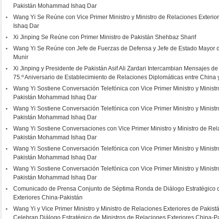
Pakistán Mohammad Ishaq Dar
Wang Yi Se Reúne con Vice Primer Ministro y Ministro de Relaciones Exter
Ishaq Dar
Xi Jinping Se Reúne con Primer Ministro de Pakistán Shehbaz Sharif
Wang Yi Se Reúne con Jefe de Fuerzas de Defensa y Jefe de Estado Mayor de
Munir
Xi Jinping y Presidente de Pakistán Asif Ali Zardari Intercambian Mensajes de
75.º Aniversario de Establecimiento de Relaciones Diplomáticas entre China 
Wang Yi Sostiene Conversación Telefónica con Vice Primer Ministro y Ministr
Pakistán Mohammad Ishaq Dar
Wang Yi Sostiene Conversación Telefónica con Vice Primer Ministro y Ministr
Pakistán Mohammad Ishaq Dar
Wang Yi Sostiene Conversaciones con Vice Primer Ministro y Ministro de Rel
Pakistán Mohammad Ishaq Dar
Wang Yi Sostiene Conversación Telefónica con Vice Primer Ministro y Ministr
Pakistán Mohammad Ishaq Dar
Wang Yi Sostiene Conversación Telefónica con Vice Primer Ministro y Ministr
Pakistán Mohammad Ishaq Dar
Comunicado de Prensa Conjunto de Séptima Ronda de Diálogo Estratégico d
Exteriores China-Pakistán
Wang Yi y Vice Primer Ministro y Ministro de Relaciones Exteriores de Pak
Celebran Diálogo Estratégico de Ministros de Relaciones Exteriores China-P