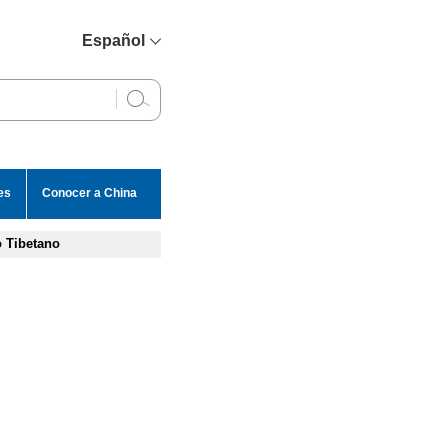
Español
简体中文
English
Français
Русский
es
Conocer a China
عربي
 Tibetano