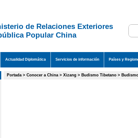
isterio de Relaciones Exteriores
ública Popular China
Actualidad Diplomática
Servicios de información
Países y Region
Portada
>
Conocer a China
>
Xizang
>
Budismo Tibetano
>
Budismo