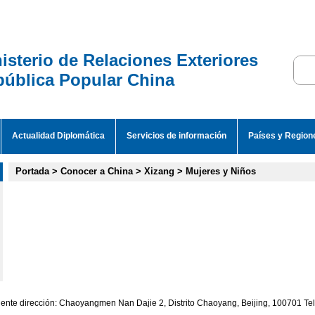
isterio de Relaciones Exteriores
ública Popular China
Actualidad Diplomática
Servicios de información
Países y Region
Portada
>
Conocer a China
>
Xizang
>
Mujeres y Niños
iente dirección: Chaoyangmen Nan Dajie 2, Distrito Chaoyang, Beijing, 100701 T