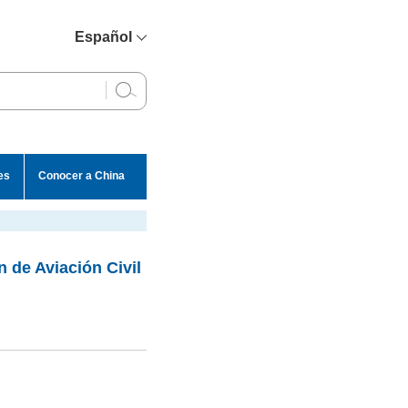
Español
简体中文
English
Français
Русский
es
Conocer a China
عربي
 de Aviación Civil