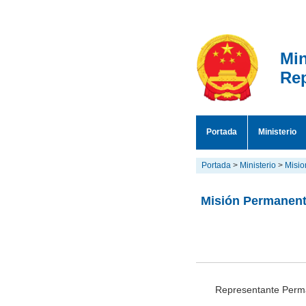
Min
Rep
Portada
Ministerio
Portada
>
Ministerio
>
Misio
Misión Permanente
Representante Perm