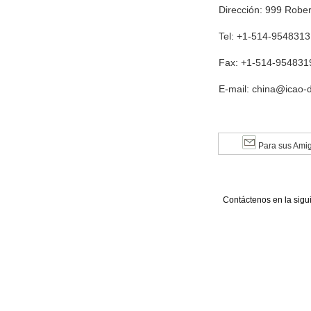
Dirección: 999 Robe
Tel: +1-514-9548313
Fax: +1-514-954831
E-mail: china@icao-d
Para sus Ami
Contáctenos en la sigu