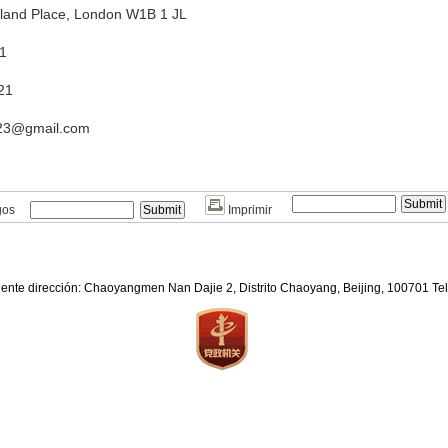
tland Place, London W1B 1 JL
1
21
023@gmail.com
gos
Imprimir
iente dirección: Chaoyangmen Nan Dajie 2, Distrito Chaoyang, Beijing, 100701 T