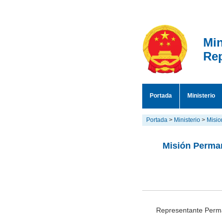
Min
Rep
Portada
Ministerio
Portada
>
Ministerio
>
Misio
Misión Perman
Representante Perm