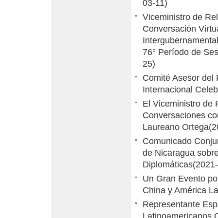
03-11)
Viceministro de Re
Conversación Virtu
Intergubernamental
76° Período de Se
25)
Comité Asesor del 
Internacional Cele
El Viceministro de
Conversaciones con
Laureano Ortega
(2
Comunicado Conjunt
de Nicaragua sobre
Diplomáticas
(2021-
Un Gran Evento por
China y América Lat
Representante Espe
Latinoamericanos Q