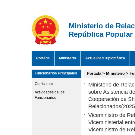
Ministerio de Rela
República Popular
Portada
Ministerio
Actualidad Diplomática
Funcionarios Principales
Portada
>
Ministerio
>
Fu
Curriculum
Ministerio de Relac
sobre Asistencia d
Actividades de los
Funcionarios
Cooperación de Sh
Relacionados
(2025
Viceministro de Re
Viceministerial ent
Viceministro de Re