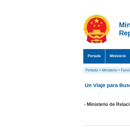
Min
Rep
Portada
Ministerio
Portada
>
Ministerio
>
Funci
Un Viaje para Bus
- Ministerio de Rela