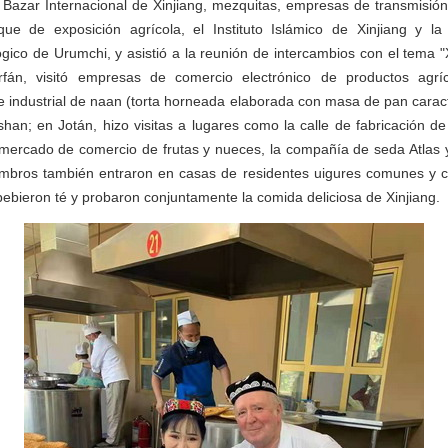
 Bazar Internacional de Xinjiang, mezquitas, empresas de transmisión
rque de exposición agrícola, el Instituto Islámico de Xinjiang y l
ico de Urumchi, y asistió a la reunión de intercambios con el tema "X
rfán, visitó empresas de comercio electrónico de productos agríco
 industrial de naan (torta horneada elaborada con masa de pan caracte
an; en Jotán, hizo visitas a lugares como la calle de fabricación d
mercado de comercio de frutas y nueces, la compañía de seda Atlas y
bros también entraron en casas de residentes uigures comunes y co
 bebieron té y probaron conjuntamente la comida deliciosa de Xinjiang.