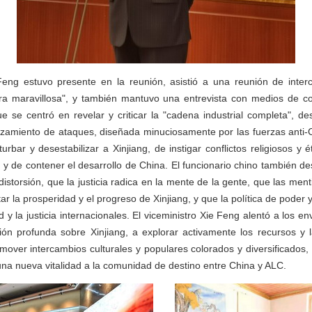
 Feng estuvo presente en la reunión, asistió a una reunión de inte
erra maravillosa", y también mantuvo una entrevista con medios de c
ue se centró en revelar y criticar la "cadena industrial completa", de
anzamiento de ataques, diseñada minuciosamente por las fuerzas anti-
urbar y desestabilizar a Xinjiang, de instigar conflictos religiosos y 
, y de contener el desarrollo de China. El funcionario chino también d
istorsión, que la justicia radica en la mente de la gente, que las ment
ar la prosperidad y el progreso de Xinjiang, y que la política de poder
d y la justicia internacionales. El viceministro Xie Feng alentó a los e
ón profunda sobre Xinjiang, a explorar activamente los recursos y 
mover intercambios culturales y populares colorados y diversificados, c
na nueva vitalidad a la comunidad de destino entre China y ALC.