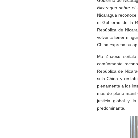
Gobierno de Nicarag
Nicaragua sobre el 
Nicaragua reconoce q
el Gobierno de la R
República de Nicar
volver a tener ningu
China expresa su apr
Ma Zhaoxu señaló q
comúnmente reconoci
República de Nicara
sola China y restabl
plenamente a los int
más de pleno manifie
justicia global y l
predominante.