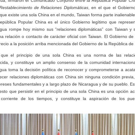
ua, firmaron el
Comunicado Conjunto entre la República Popular Chi
Restablecimiento de Relaciones Diplomáticas
, en el que el Gobiern
ue existe una sola China en el mundo, Taiwan forma parte inalienable de
epública Popular China es el único Gobierno legítimo que represe
agua rompe hoy mismo sus “relaciones diplomáticas” con Taiwan y
na relación o contacto de carácter oficial con Taiwan. El Gobierno de
ecio a la posición arriba mencionada del Gobierno de la República de
ue el principio de una sola China es una norma de las relacio
da, y constituye un amplio consenso de la comunidad internaciona
gua toma la decisión política de reconocer y comprometerse a acatar
ecer relaciones diplomáticas con China sin ninguna condición previa
ereses fundamentales y a largo plazo de Nicaragua y de su pueblo. E
sto que persistir en el principio de una sola China es una opción a
a corriente de los tiempos, y constituye la aspiración de los pu