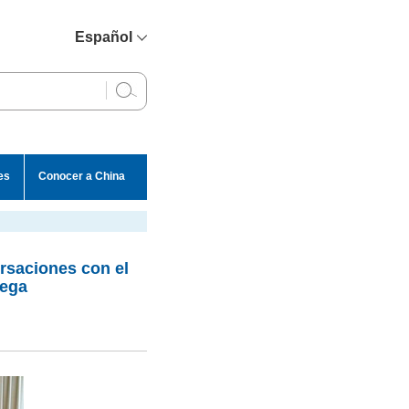
Español
简体中文
English
Français
Русский
es
Conocer a China
عربي
rsaciones con el
tega