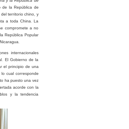
na y la República de
o de la República de
l territorio chino, y
nta a toda China. La
 se compromete a no
 la República Popular
 Nicaragua.
nes internacionales
l. El Gobierno de la
 el principio de una
, lo cual corresponde
sto ha puesto una vez
certada acorde con la
eblos y la tendencia