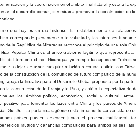
comunicación y la coordinación en el ámbito multilateral y está a la ex
entar el desarrollo común, con miras a promover la construcción de l
manidad.
rmó que hoy es un día histórico. El restablecimiento de relaciones
hina corresponde plenamente a la voluntad y los intereses fundame
no de la República de Nicaragua reconoce el principio de una sola Chi
blica Popular China es el único Gobierno legítimo que representa a 
able del territorio chino. Nicaragua ya rompe lassupuestas “relacion
ete a dejar de tener cualquier relación o contacto oficial con Taiw
to de la construcción de la comunidad de futuro compartido de la hum
ing, apoya la Iniciativa para el Desarrollo Global propuesta por la parte
en la construcción de la Franja y la Ruta, y está a la expectativa de 
ina en los ámbitos político, económico, social y cultural, entre
positivo para fomentar los lazos entre China y los países de Améric
ión Sur-Sur. La parte nicaragüense está firmemente convencida de qu
ambos países pueden defender juntos el proceso multilateral, fo
 beneficios mutuos y ganancias compartidas para ambos países, así