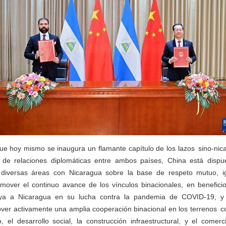
e hoy mismo se inaugura un flamante capítulo de los lazos sino-ni
o de relaciones diplomáticas entre ambos países, China está dispue
 diversas áreas con Nicaragua sobre la base de respeto mutuo, ig
omover el continuo avance de los vínculos binacionales, en benefic
ya a Nicaragua en su lucha contra la pandemia de COVID-19, y
over activamente una amplia cooperación binacional en los terrenos c
, el desarrollo social, la construcción infraestructural, y el comerc