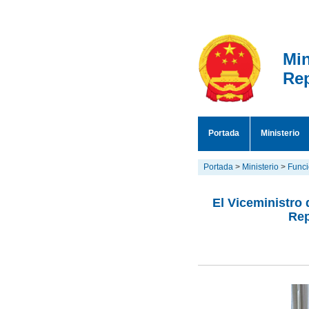
Min
Rep
Portada
Ministerio
Portada
>
Ministerio
>
Funci
El Viceministro
Rep