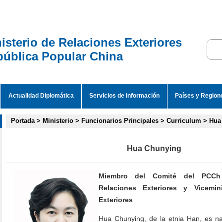
isterio de Relaciones Exteriores
ública Popular China
Actualidad Diplomática
Servicios de información
Países y Region
Portada
>
Ministerio
>
Funcionarios Principales
>
Curriculum
>
Hua
Hua Chunying
Miembro del Comité del PCCh 
Relaciones Exteriores y Vicemin
Exteriores
Hua Chunying, de la etnia Han, es na