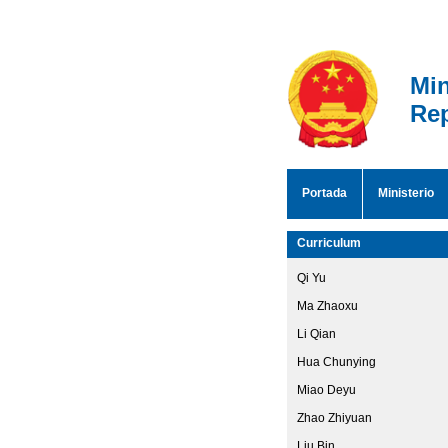
Min
Rep
Portada
Ministerio
Curriculum
Qi Yu
Ma Zhaoxu
Li Qian
Hua Chunying
Miao Deyu
Zhao Zhiyuan
Liu Bin