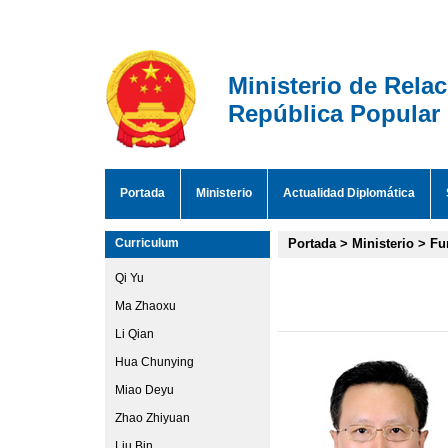
Ministerio de Rela
República Popular
Portada
Ministerio
Actualidad Diplomática
Curriculum
Portada
>
Ministerio
>
Fu
Qi Yu
Ma Zhaoxu
Li Qian
Hua Chunying
Miao Deyu
Zhao Zhiyuan
Liu Bin