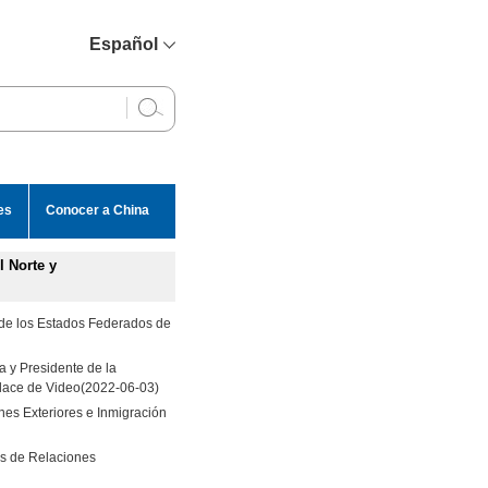
Español
简体中文
English
Français
Русский
es
Conocer a China
عربي
l Norte y
 de los Estados Federados de
 y Presidente de la
lace de Video
(2022-06-03)
nes Exteriores e Inmigración
os de Relaciones