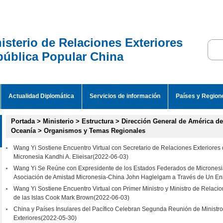
isterio de Relaciones Exteriores
ública Popular China
Actualidad Diplomática
Servicios de información
Países y Region
Portada
>
Ministerio
>
Estructura
>
Dirección General de América de
Oceanía
>
Organismos y Temas Regionales
Wang Yi Sostiene Encuentro Virtual con Secretario de Relaciones Exteriores
Micronesia Kandhi A. Elieisar
(2022-06-03)
Wang Yi Se Reúne con Expresidente de los Estados Federados de Micronesia
Asociación de Amistad Micronesia-China John Haglelgam a Través de Un En
Wang Yi Sostiene Encuentro Virtual con Primer Ministro y Ministro de Relacio
de las Islas Cook Mark Brown
(2022-06-03)
China y Países Insulares del Pacífico Celebran Segunda Reunión de Ministr
Exteriores
(2022-05-30)