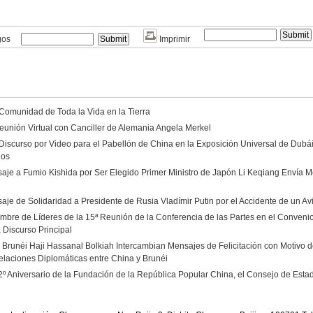
gos
Imprimir
 Comunidad de Toda la Vida en la Tierra
eunión Virtual con Canciller de Alemania Angela Merkel
Discurso por Video para el Pabellón de China en la Exposición Universal de Dubá
dos
aje a Fumio Kishida por Ser Elegido Primer Ministro de Japón Li Keqiang Envía Me
aje de Solidaridad a Presidente de Rusia Vladímir Putin por el Accidente de un A
umbre de Líderes de la 15ª Reunión de la Conferencia de las Partes en el Convenio
 Discurso Principal
e Brunéi Haji Hassanal Bolkiah Intercambian Mensajes de Felicitación con Motivo de
elaciones Diplomáticas entre China y Brunéi
2º Aniversario de la Fundación de la República Popular China, el Consejo de Est