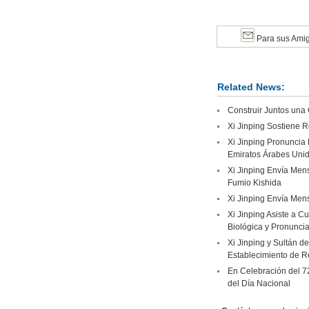
Para sus Ami
Related News:
Construir Juntos una
Xi Jinping Sostiene R
Xi Jinping Pronuncia 
Emiratos Árabes Uni
Xi Jinping Envía Mens
Fumio Kishida
Xi Jinping Envía Mens
Xi Jinping Asiste a C
Biológica y Pronuncia
Xi Jinping y Sultán d
Establecimiento de R
En Celebración del 7
del Día Nacional