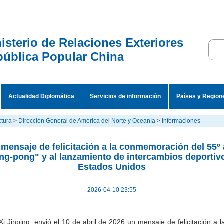
isterio de Relaciones Exteriores
ública Popular China
Actualidad Diplomática
Servicios de información
Países y Region
ctura
>
Dirección General de América del Norte y Oceanía
>
Informaciones
 mensaje de felicitación a la conmemoración del 55º 
ing-pong" y al lanzamiento de intercambios deportivo
Estados Unidos
2026-04-10 23:55
 Xi Jinping, envió el 10 de abril de 2026 un mensaje de felicitación a