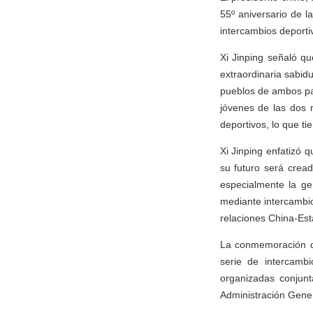
55º aniversario de l
intercambios deportiv
Xi Jinping señaló q
extraordinaria sabidu
pueblos de ambos paí
jóvenes de las dos 
deportivos, lo que t
Xi Jinping enfatizó 
su futuro será crea
especialmente la ge
mediante intercambi
relaciones China-Est
La conmemoración de
serie de intercambi
organizadas conjunt
Administración Gener