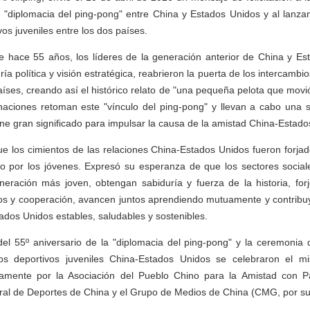
a "diplomacia del ping-pong" entre China y Estados Unidos y al lanza
os juveniles entre los dos países.
ue hace 55 años, los líderes de la generación anterior de China y Es
ría política y visión estratégica, reabrieron la puerta de los intercambi
ses, creando así el histórico relato de "una pequeña pelota que movió 
naciones retoman este "vínculo del ping-pong" y llevan a cabo una s
iene gran significado para impulsar la causa de la amistad China-Esta
que los cimientos de las relaciones China-Estados Unidos fueron forjad
do por los jóvenes. Expresó su esperanza de que los sectores socia
neración más joven, obtengan sabiduría y fuerza de la historia, for
os y cooperación, avancen juntos aprendiendo mutuamente y contrib
ados Unidos estables, saludables y sostenibles.
l 55º aniversario de la "diplomacia del ping-pong" y la ceremonia 
os deportivos juveniles China-Estados Unidos se celebraron el m
amente por la Asociación del Pueblo Chino para la Amistad con Pa
al de Deportes de China y el Grupo de Medios de China (CMG, por sus 