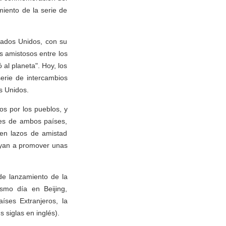
miento de la serie de
tados Unidos, con su
os amistosos entre los
al planeta". Hoy, los
erie de intercambios
dos Unidos.
os por los pueblos, y
les de ambos países,
jen lazos de amistad
uyan a promover unas
de lanzamiento de la
ismo día en Beijing,
íses Extranjeros, la
siglas en inglés).