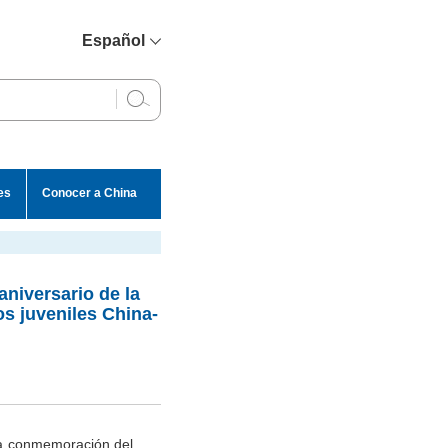
Español
简体中文
English
Français
Русский
es
Conocer a China
عربي
aniversario de la
s juveniles China-
 la conmemoración del