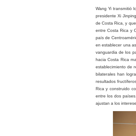
Wang Yi transmitió l
presidente Xi Jinpin
de Costa Rica, y qu
entre Costa Rica y C
país de Centroaméric
en establecer una as
vanguardia de los pa
hacia Costa Rica man
establecimiento de r
bilaterales han logr
resultados fructífer
Rica y construido c
entre los dos paíse
ajustan a los intere