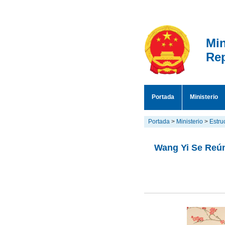
Min
Rep
Portada
Ministerio
Portada
>
Ministerio
>
Estru
Wang Yi Se Reún