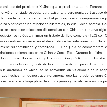
os saludos del presidente Xi Jinping a la presidenta Laura Fernández
g envió un enviado especial para asistir a la ceremonia de traspaso 
e la presidenta Laura Fernández Delgado expresó su compromiso de pr
hina y fortalecer las relaciones bilaterales, lo cual China aprecia. Co
a en establecer relaciones diplomáticas con China en el nuevo siglo
ociación estratégica y firmar un tratado de libre comercio (TLC) con C
íses centroamericanos en el desarrollo de las relaciones con China.
tiene su continuidad y estabilidad. El 1 de junio se conmemorará el
elaciones diplomáticas entre China y Costa Rica. Durante los últimos 
ado un desarrollo sustancial y la cooperación práctica entre los do
os. El Estadio Nacional, sede de la ceremonia de traspaso de mando 
on la asistencia de China, se ha convertido en un símbolo de la coop
s. Los hechos han demostrado plenamente que las relaciones entre C
ses estratégicos a largo plazo de ambos países y benefician a ambos pu