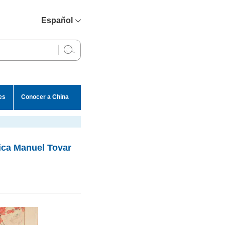
Español
简体中文
English
Français
Русский
es
Conocer a China
عربي
ica Manuel Tovar