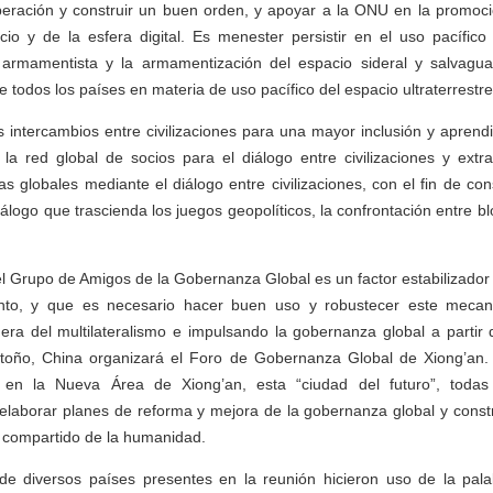
operación y construir un buen orden, y apoyar a la ONU en la promoc
cio y de la esfera digital. Es menester persistir en el uso pacífico 
 armamentista y la armamentización del espacio sideral y salvagu
 todos los países en materia de uso pacífico del espacio ultraterrestre
 intercambios entre civilizaciones para una mayor inclusión y apren
la red global de socios para el diálogo entre civilizaciones y extr
as globales mediante el diálogo entre civilizaciones, con el fin de con
logo que trascienda los juegos geopolíticos, la confrontación entre bl
l Grupo de Amigos de la Gobernanza Global es un factor estabilizador 
nto, y que es necesario hacer buen uso y robustecer este mecan
era del multilateralismo e impulsando la gobernanza global a partir 
otoño, China organizará el Foro de Gobernanza Global de Xiong’an
en la Nueva Área de Xiong’an, esta “ciudad del futuro”, todas 
elaborar planes de reforma y mejora de la gobernanza global y constr
 compartido de la humanidad.
de diversos países presentes en la reunión hicieron uso de la pal