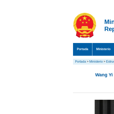
Min
Rep
Portada
Ministerio
Portada
>
Ministerio
>
Estru
Wang Yi