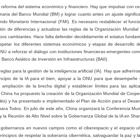
a reforma del sistema económico y financiero. Hay que impulsar con c
onaria del Banco Mundial (BM) y lograr cuanto antes un ajuste signific
ndo Monetario Internacional (FMI). Es necesario restablecer el func
ón de diferencias y actualizar las reglas de la Organización Mundia
empos cambiantes. Hace falta defender decididamente el estatus funda
spetar los diferentes sistemas económicos y etapas de desarrollo 
NU a reforzar el diálogo con instituciones financieras emergentes co
 Banco Asiático de Inversión en Infraestructuras (BAII).
eglas para la gestión de la inteligencia artificial (IA). Hay que adherir
rincipio de la IA para el bien, apoyar a la ONU para que desempeñe
la ampliación de la brecha digital y establecer límites para las aplica
. China ha propuesto la creación de la Organización Mundial de Coope
glés) y ha presentado e implementado el Plan de Acción para el Desa
 para Todos. En julio de este año, China organizará la Conferencia Mun
 y la Reunión de Alto Nivel sobre la Gobernanza Global de la IA en Sha
la gobernanza en nuevos campos como el ciberespacio y el espacio ult
rincipios de respetar la soberanía cibernética, salvaguardar la paz y 