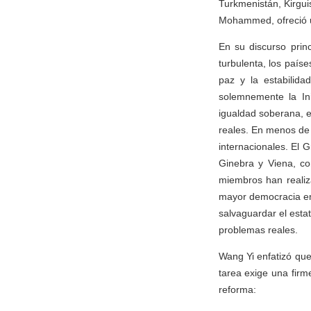
Turkmenistán, Kirgui
Mohammed, ofreció u
En su discurso prin
turbulenta, los paíse
paz y la estabilida
solemnemente la In
igualdad soberana, e
reales. En menos de u
internacionales. El
Ginebra y Viena, co
miembros han realiz
mayor democracia en 
salvaguardar el esta
problemas reales.
Wang Yi enfatizó que
tarea exige una firm
reforma: