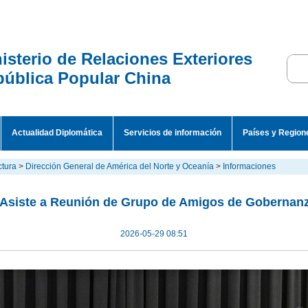
isterio de Relaciones Exteriores
ública Popular China
Actualidad Diplomática
Servicios de información
Países y Region
ctura
>
Dirección General de América del Norte y Oceanía
>
Informaciones
 Asiste a Reunión de Grupo de Amigos de Gobernanz
2026-05-29 08:51