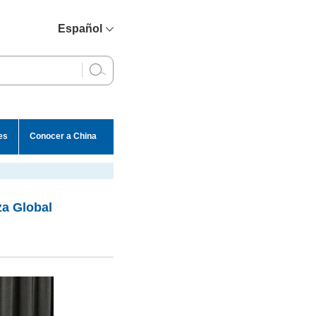
Español
简体中文
English
Français
Русский
es
Conocer a China
عربي
a Global