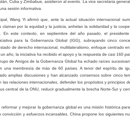
stán, Cuba y Zimbabue, asistieron al evento. La vice secretaria genera
na sesión informativa.
cipal, Wang Yi afirmó que, ante la actual situación internacional s
s claman por la equidad y la justicia, anhelan la solidaridad y la coope
d. En este contexto, en septiembre del año pasado, el presidente
iciativa para la Gobernanza Global (IGG), subrayando cinco conce
stado de derecho internacional, multilateralismo, enfoque centrado en
n año, la iniciativa ha recibido el apoyo y la respuesta de casi 160 p
 Grupo de Amigos de la Gobernanza Global ha echado raíces sucesiva
n una membresía de más de 60 países. A tenor del espíritu de igu
ado amplias discusiones y han alcanzado consensos sobre cinco tem
las relaciones internacionales, defender los propósitos y principios d
tus central de la ONU, reducir gradualmente la brecha Norte-Sur y cent
 reformar y mejorar la gobernanza global es una misión histórica para
e convicción y esfuerzos incansables. China propone los siguientes n