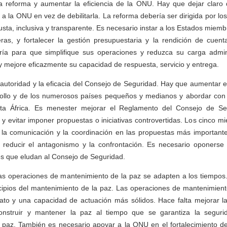
a reforma y aumentar la eficiencia de la ONU. Hay que dejar claro q
r a la ONU en vez de debilitarla. La reforma debería ser dirigida por l
usta, inclusiva y transparente. Es necesario instar a los Estados miem
eras, y fortalecer la gestión presupuestaria y la rendición de cuent
ría para que simplifique sus operaciones y reduzca su carga admini
 y mejore eficazmente su capacidad de respuesta, servicio y entrega.
autoridad y la eficacia del Consejo de Seguridad. Hay que aumentar e
ollo y de los numerosos países pequeños y medianos y abordar con pr
enta África. Es menester mejorar el Reglamento del Consejo de Se
as y evitar imponer propuestas o iniciativas controvertidas. Los cinco
ar la comunicación y la coordinación en las propuestas más important
 reducir el antagonismo y la confrontación. Es necesario oponerse 
es que eludan al Consejo de Seguridad.
las operaciones de mantenimiento de la paz se adapten a los tiempos
ncipios del mantenimiento de la paz. Las operaciones de mantenimien
to y una capacidad de actuación más sólidos. Hace falta mejorar l
onstruir y mantener la paz al tiempo que se garantiza la seguri
 paz. También es necesario apoyar a la ONU en el fortalecimiento de