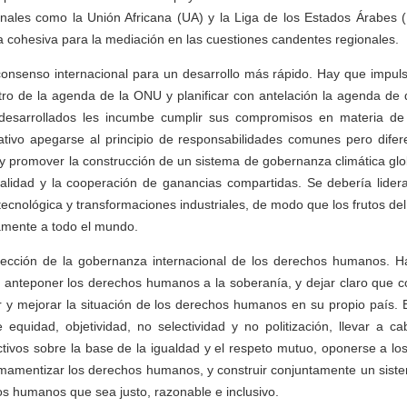
nales como la Unión Africana (UA) y la Liga de los Estados Árabes (
 cohesiva para la mediación en las cuestiones candentes regionales.
 consenso internacional para un desarrollo más rápido. Hay que impuls
ntro de la agenda de la ONU y planificar con antelación la agenda de d
desarrollados les incumbe cumplir sus compromisos en materia de 
rativo apegarse al principio de responsabilidades comunes pero dife
) y promover la construcción de un sistema de gobernanza climática glo
onalidad y la cooperación de ganancias compartidas. Se debería lider
-tecnológica y transformaciones industriales, de modo que los frutos de
amente a todo el mundo.
dirección de la gobernanza internacional de los derechos humanos. 
de anteponer los derechos humanos a la soberanía, y dejar claro que 
r y mejorar la situación de los derechos humanos en su propio país. 
e equidad, objetividad, no selectividad y no politización, llevar a 
tivos sobre la base de la igualdad y el respeto mutuo, oponerse a los i
armamentizar los derechos humanos, y construir conjuntamente un sist
os humanos que sea justo, razonable e inclusivo.