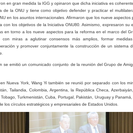
ron en gran medida la IGG y opinaron que dicha iniciativa es coherente
ta de la ONU y tiene como objetivo defender y practicar el multilatera
ONU en los asuntos internacionales. Afirmaron que los nueve aspectos
 con los objetivos de la Iniciativa ONU80. Asimismo, expresaron su 
as en torno a los nueve aspectos para la reforma en el marco del G
 con miras a aglutinar consensos más amplios, formar medidas v
operación y promover conjuntamente la construcción de un sistema 
e.
én se emitió un comunicado conjunto de la reunión del Grupo de Ami
 en Nueva York, Wang Yi también se reunió por separado con los min
stán, Tailandia, Colombia, Argentina, la República Checa, Azerbaiyán
 Tobago, Turkmenistán, Cuba, Portugal, Pakistán, Uruguay y Panamá, y
e los círculos estratégicos y empresariales de Estados Unidos.