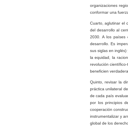
organizaciones regio
conformar una fuerza
Cuarto, aglutinar el
del desarrollo al ce
2030. A los países 
desarrollo. Es impe
sus siglas en inglés
la equidad, la raci
revolución científico
beneficien verdader
Quinto, revisar la 
práctica unilateral 
de cada país evalua
por los principios d
cooperación construc
instrumentalizar y 
global de los derech