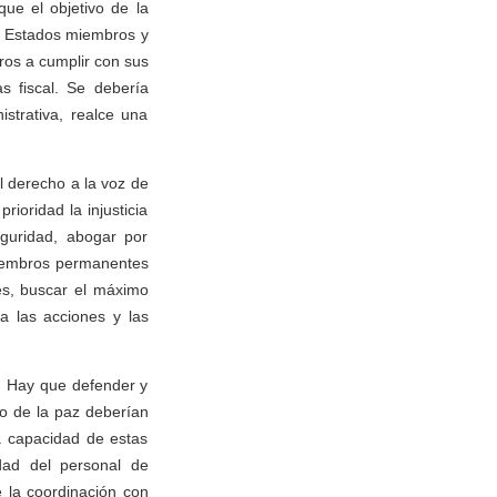
ue el objetivo de la
os Estados miembros y
bros a cumplir con sus
as fiscal. Se debería
strativa, realce una
l derecho a la voz de
ioridad la injusticia
guridad, abogar por
 miembros permanentes
es, buscar el máximo
a las acciones y las
. Hay que defender y
to de la paz deberían
a capacidad de estas
dad del personal de
 la coordinación con