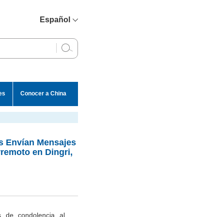
Español
简体中文
English
Français
Русский
es
Conocer a China
عربي
es Envían Mensajes
rremoto en Dingri,
s de condolencia al