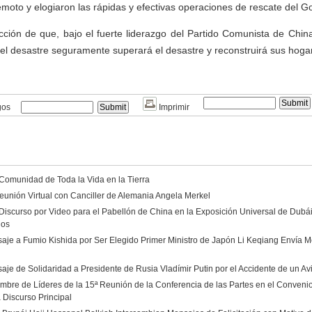
emoto y elogiaron las rápidas y efectivas operaciones de rescate del G
ción de que, bajo el fuerte liderazgo del Partido Comunista de China
el desastre seguramente superará el desastre y reconstruirá sus hoga
gos
Imprimir
 Comunidad de Toda la Vida en la Tierra
eunión Virtual con Canciller de Alemania Angela Merkel
Discurso por Video para el Pabellón de China en la Exposición Universal de Dubá
dos
aje a Fumio Kishida por Ser Elegido Primer Ministro de Japón Li Keqiang Envía Me
aje de Solidaridad a Presidente de Rusia Vladímir Putin por el Accidente de un A
umbre de Líderes de la 15ª Reunión de la Conferencia de las Partes en el Convenio
 Discurso Principal