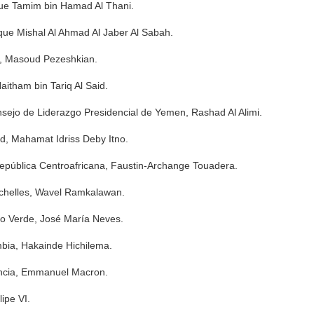
que Tamim bin Hamad Al Thani.
eque Mishal Al Ahmad Al Jaber Al Sabah.
n, Masoud Pezeshkian.
aitham bin Tariq Al Said.
nsejo de Liderazgo Presidencial de Yemen, Rashad Al Alimi.
d, Mahamat Idriss Deby Itno.
República Centroafricana, Faustin-Archange Touadera.
ychelles, Wavel Ramkalawan.
bo Verde, José María Neves.
bia, Hakainde Hichilema.
ancia, Emmanuel Macron.
ipe VI.