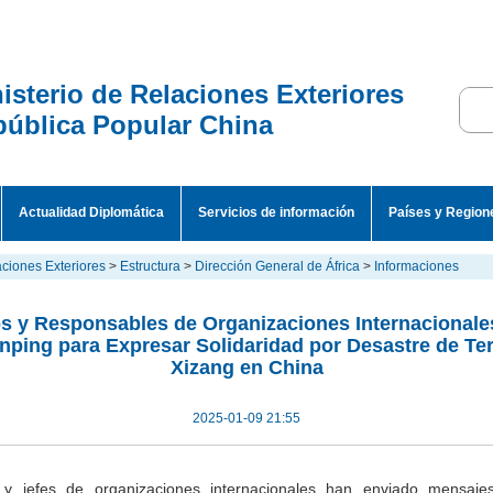
isterio de Relaciones Exteriores
ública Popular China
Actualidad Diplomática
Servicios de información
Países y Region
aciones Exteriores
>
Estructura
>
Dirección General de África
>
Informaciones
os y Responsables de Organizaciones Internacional
inping para Expresar Solidaridad por Desastre de Te
Xizang en China
2025-01-09 21:55
s y jefes de organizaciones internacionales han enviado mensaje