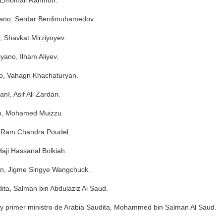
o, Emomali Rahmon.
mano, Serdar Berdimuhamedov.
, Shavkat Mirziyoyev.
yano, Ilham Aliyev.
io, Vahagn Khachaturyan.
ní, Asif Ali Zardari.
vo, Mohamed Muizzu.
í, Ram Chandra Poudel.
Haji Hassanal Bolkiah.
tán, Jigme Singye Wangchuck.
dita, Salman bin Abdulaziz Al Saud.
 y primer ministro de Arabia Saudita, Mohammed bin Salman Al Saud.