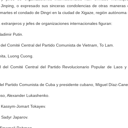
i Jinping, o expresado sus sinceras condolencias de otras maneras
 martes el condado de Dingri en la ciudad de Xigaze, región autónoma
 extranjeros y jefes de organizaciones internacionales figuran:
ladimir Putin.
l del Comité Central del Partido Comunista de Vietnam, To Lam.
mita, Luong Cuong.
al del Comité Central del Partido Revolucionario Popular de Laos y
 del Partido Comunista de Cuba y presidente cubano, Miguel Díaz-Canel
ruso, Alexander Lukashenko.
o, Kassym-Jomart Tokayev.
, Sadyr Japarov.