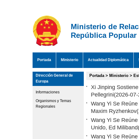
Ministerio de Rela
República Popular
Portada
Ministerio
Actualidad Diplomática
Dirección General de
Portada
>
Ministerio
>
Es
Europa
Xi Jinping Sostien
Informaciones
Pellegrini
(2026-07-
Organismos y Temas
Wang Yi Se Reúne c
Regionales
Maxim Ryzhenkov
Wang Yi Se Reúne c
Unido, Ed Miliband
Wang Yi Se Reúne 