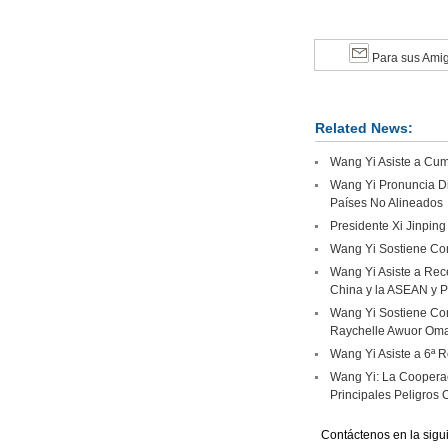
Para sus Ami
Related News:
Wang Yi Asiste a Cumb
Wang Yi Pronuncia Di
Países No Alineados
Presidente Xi Jinping
Wang Yi Sostiene Con
Wang Yi Asiste a Rec
China y la ASEAN y P
Wang Yi Sostiene Con
Raychelle Awuor Om
Wang Yi Asiste a 6ª R
Wang Yi: La Cooperac
Principales Peligros 
Contáctenos en la sigu