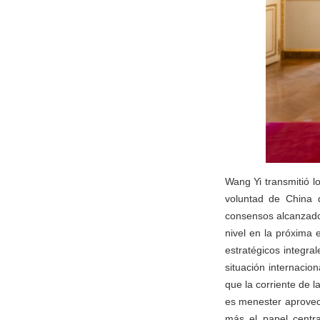
Wang Yi transmitió l
voluntad de China d
consensos alcanzados
nivel en la próxima 
estratégicos integr
situación internacio
que la corriente de l
es menester aprovec
más el papel centr