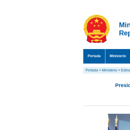
Min
Rep
Portada
Ministerio
Portada
>
Ministerio
>
Estru
Presi