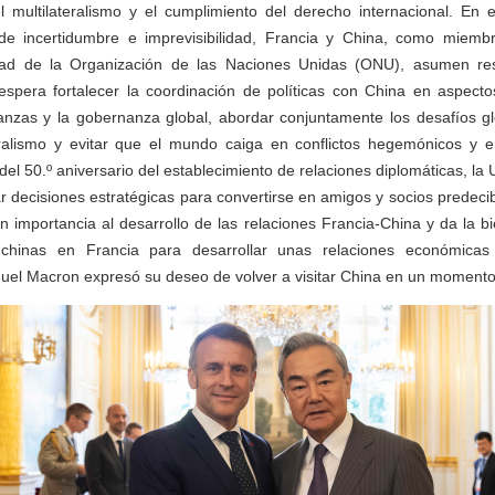
 multilateralismo y el cumplimiento del derecho internacional. En 
 de incertidumbre e imprevisibilidad, Francia y China, como miem
ad de la Organización de las Naciones Unidas (ONU), asumen re
 espera fortalecer la coordinación de políticas con China en aspec
inanzas y la gobernanza global, abordar conjuntamente los desafíos g
ateralismo y evitar que el mundo caiga en conflictos hegemónicos y e
del 50.º aniversario del establecimiento de relaciones diplomáticas, la
 decisiones estratégicas para convertirse en amigos y socios predecible
 importancia al desarrollo de las relaciones Francia-China y da la 
 chinas en Francia para desarrollar unas relaciones económica
uel Macron expresó su deseo de volver a visitar China en un momento