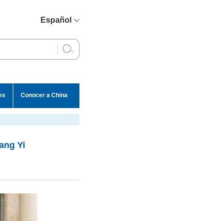
Español
简体中文
English
Français
Русский
es
Conocer a China
عربي
ang Yi