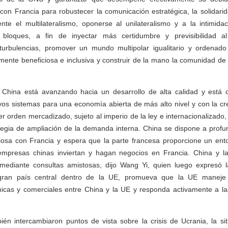
 con Francia para robustecer la comunicación estratégica, la solidarid
nte el multilateralismo, oponerse al unilateralismo y a la intimidac
e bloques, a fin de inyectar más certidumbre y previsibilidad 
turbulencias, promover un mundo multipolar igualitario y ordenado
ente beneficiosa e inclusiva y construir de la mano la comunidad de
China está avanzando hacia un desarrollo de alta calidad y está
vos sistemas para una economía abierta de más alto nivel y con la cr
r orden mercadizado, sujeto al imperio de la ley e internacionalizado,
tegia de ampliación de la demanda interna. China se dispone a profu
osa con Francia y espera que la parte francesa proporcione un ent
empresas chinas inviertan y hagan negocios en Francia. China y l
 mediante consultas amistosas, dijo Wang Yi, quien luego expresó
gran país central dentro de la UE, promueva que la UE maneje
icas y comerciales entre China y la UE y responda activamente a l
ién intercambiaron puntos de vista sobre la crisis de Ucrania, la si