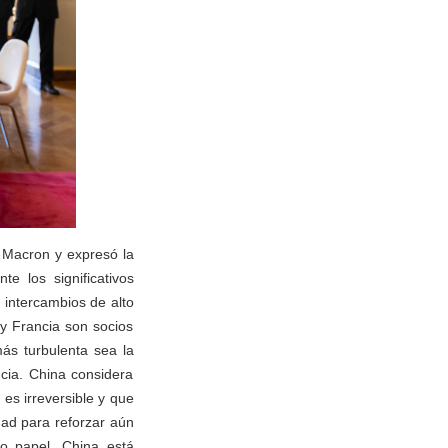
l Macron y expresó la
e los significativos
 intercambios de alto
 y Francia son socios
ás turbulenta sea la
ncia. China considera
 es irreversible y que
ad para reforzar aún
o papel. China está