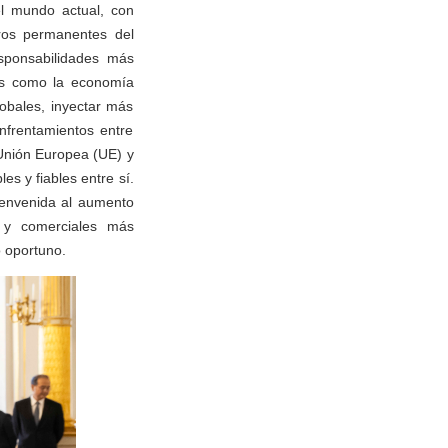
el mundo actual, con
bros permanentes del
sponsabilidades más
tos como la economía
lobales, inyectar más
nfrentamientos entre
 Unión Europea (UE) y
s y fiables entre sí.
bienvenida al aumento
s y comerciales más
 oportuno.