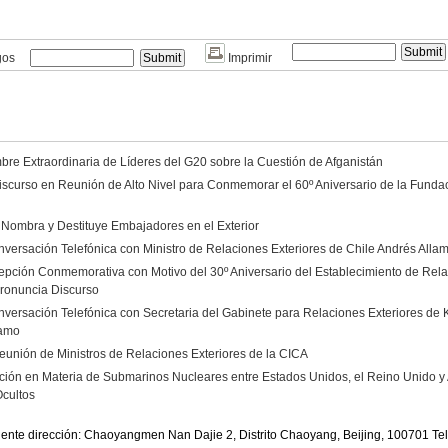
gos
Imprimir
re Extraordinaria de Líderes del G20 sobre la Cuestión de Afganistán
scurso en Reunión de Alto Nivel para Conmemorar el 60º Aniversario de la Funda
 Nombra y Destituye Embajadores en el Exterior
versación Telefónica con Ministro de Relaciones Exteriores de Chile Andrés Alla
epción Conmemorativa con Motivo del 30º Aniversario del Establecimiento de Rela
ronuncia Discurso
versación Telefónica con Secretaria del Gabinete para Relaciones Exteriores de
amo
eunión de Ministros de Relaciones Exteriores de la CICA
ión en Materia de Submarinos Nucleares entre Estados Unidos, el Reino Unido y A
Ocultos
iente dirección: Chaoyangmen Nan Dajie 2, Distrito Chaoyang, Beijing, 100701 T