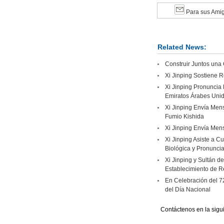
Para sus Ami
Related News:
Construir Juntos una
Xi Jinping Sostiene R
Xi Jinping Pronuncia 
Emiratos Árabes Uni
Xi Jinping Envía Mens
Fumio Kishida
Xi Jinping Envía Mens
Xi Jinping Asiste a C
Biológica y Pronuncia
Xi Jinping y Sultán d
Establecimiento de R
En Celebración del 7
del Día Nacional
Contáctenos en la sigu