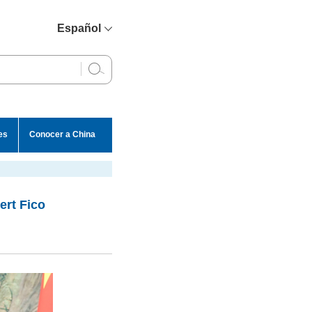
Español
简体中文
English
Français
Русский
es
Conocer a China
عربي
ert Fico