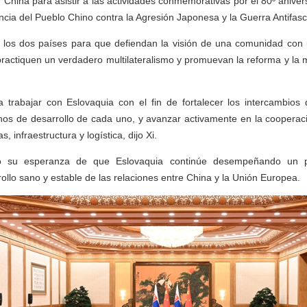
China para asistir a las actividades conmemorativas por el 80º anivers
ncia del Pueblo Chino contra la Agresión Japonesa y la Guerra Antifasc
a los dos países para que defiendan la visión de una comunidad con 
ractiquen un verdadero multilateralismo y promuevan la reforma y la 
a trabajar con Eslovaquia con el fin de fortalecer los intercambios 
nos de desarrollo de cada uno, y avanzar activamente en la cooperaci
 infraestructura y logística, dijo Xi.
só su esperanza de que Eslovaquia continúe desempeñando un pa
ollo sano y estable de las relaciones entre China y la Unión Europea.