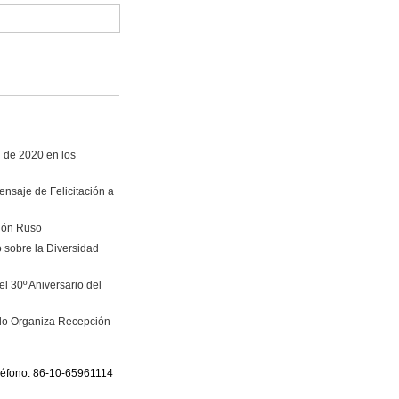
i de 2020 en los
nsaje de Felicitación a
vión Ruso
 sobre la Diversidad
l 30º Aniversario del
ado Organiza Recepción
eléfono: 86-10-65961114