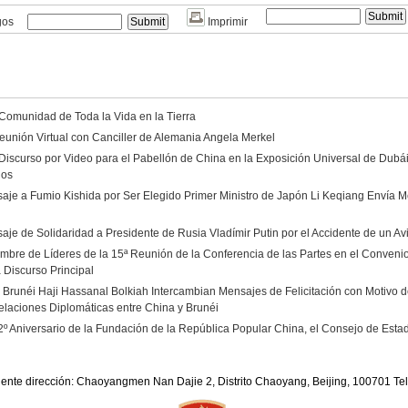
gos
Imprimir
 Comunidad de Toda la Vida en la Tierra
eunión Virtual con Canciller de Alemania Angela Merkel
Discurso por Video para el Pabellón de China en la Exposición Universal de Dubá
dos
aje a Fumio Kishida por Ser Elegido Primer Ministro de Japón Li Keqiang Envía Me
aje de Solidaridad a Presidente de Rusia Vladímir Putin por el Accidente de un A
umbre de Líderes de la 15ª Reunión de la Conferencia de las Partes en el Convenio
 Discurso Principal
e Brunéi Haji Hassanal Bolkiah Intercambian Mensajes de Felicitación con Motivo de
elaciones Diplomáticas entre China y Brunéi
2º Aniversario de la Fundación de la República Popular China, el Consejo de Est
iente dirección: Chaoyangmen Nan Dajie 2, Distrito Chaoyang, Beijing, 100701 T