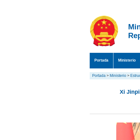
Min
Rep
Portada
Ministerio
Portada
>
Ministerio
>
Estru
Xi Jinp