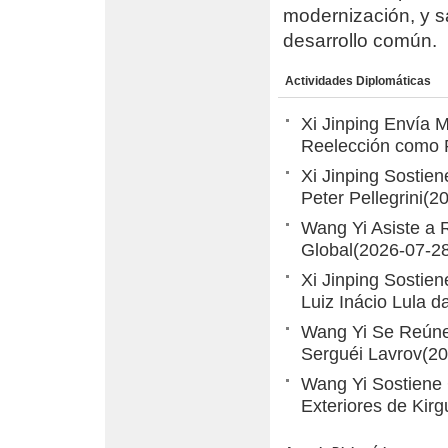
modernización, y s
desarrollo común.
Actividades Diplomáticas
Xi Jinping Envía M
Reelección como P
Xi Jinping Sostie
Peter Pellegrini
(2
Wang Yi Asiste a R
Global
(2026-07-2
Xi Jinping Sostien
Luiz Inácio Lula d
Wang Yi Se Reúne 
Serguéi Lavrov
(20
Wang Yi Sostiene 
Exteriores de Kir