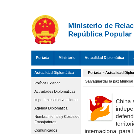
Ministerio de Rela
República Popular
Portada
Ministerio
Actualidad Diplomática
Actualidad Diplomática
Portada
>
Actualidad Diplo
Salvaguardar la paz Mundial
Política Exterior
Actividades Diplomáticas
Importantes Intervenciones
China a
indepe
Agenda Diplomática
defende
Nombramientos y Ceses de
Embajadores
territo
internacional para 
Comunicados