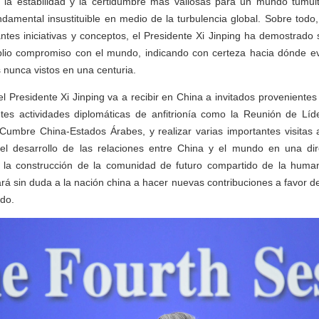
o la estabilidad y la certidumbre más valiosas para un mundo tumult
ndamental insustituible en medio de la turbulencia global. Sobre todo
ntes iniciativas y conceptos, el Presidente Xi Jinping ha demostrado 
plio compromiso con el mundo, indicando con certeza hacia dónde evo
nunca vistos en una centuria.
l Presidente Xi Jinping va a recibir en China a invitados provenientes
antes actividades diplomáticas de anfitrionía como la Reunión de Lí
umbre China-Estados Árabes, y realizar varias importantes visitas al
el desarrollo de las relaciones entre China y el mundo en una dir
la construcción de la comunidad de futuro compartido de la huma
ará sin duda a la nación china a hacer nuevas contribuciones a favor de
ndo.