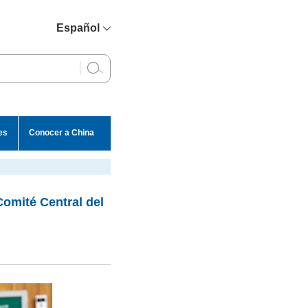
Español
简体中文
English
Français
Русский
es
Conocer a China
عربي
Comité Central del