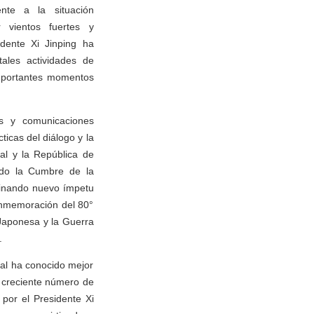
ente a la situación
r vientos fuertes y
idente Xi Jinping ha
tales actividades de
importantes momentos
os y comunicaciones
ticas del diálogo y la
ral y la República de
ido la Cumbre de la
tinando nuevo ímpetu
conmemoración del 80°
 Japonesa y la Guerra
.
nal ha conocido mejor
n creciente número de
por el Presidente Xi