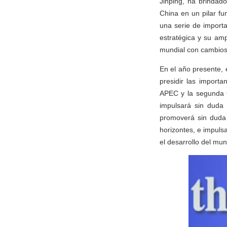
Jinping, ha brindad
China en un pilar fu
una serie de importa
estratégica y su am
mundial con cambios 
En el año presente, e
presidir las import
APEC y la segunda C
impulsará sin duda 
promoverá sin duda 
horizontes, e impuls
el desarrollo del mu