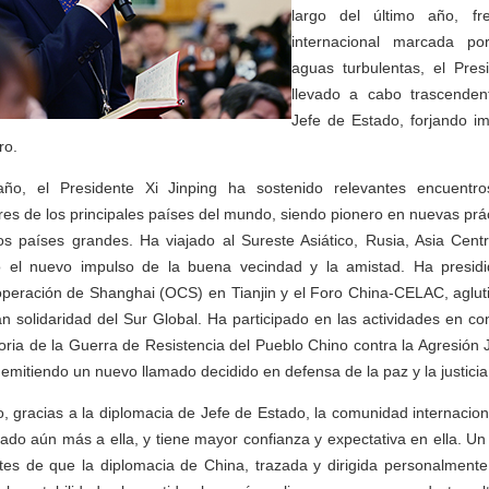
largo del último año, fr
internacional marcada po
aguas turbulentas, el Pres
llevado a cabo trascenden
Jefe de Estado, forjando 
ro.
año, el Presidente Xi Jinping ha sostenido relevantes encuentr
res de los principales países del mundo, siendo pionero en nuevas prác
os países grandes. Ha viajado al Sureste Asiático, Rusia, Asia Cent
o el nuevo impulso de la buena vecindad y la amistad. Ha presid
peración de Shanghai (OCS) en Tianjin y el Foro China-CELAC, aglu
n solidaridad del Sur Global. Ha participado en las actividades en 
ctoria de la Guerra de Resistencia del Pueblo Chino contra la Agresión
 emitiendo un nuevo llamado decidido en defensa de la paz y la justicia
o, gracias a la diplomacia de Jefe de Estado, la comunidad internacio
ado aún más a ella, y tiene mayor confianza y expectativa en ella. U
tes de que la diplomacia de China, trazada y dirigida personalmente 