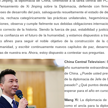
 Jinping, la diplomacia de China, ciñéndose a la tarea central del PC
 Pensamiento de Xi Jinping sobre la Diplomacia, defiende con firm
reses de desarrollo del país, salvaguarda resueltamente el estado de de
icia, rechaza categóricamente las prácticas unilaterales, hegemónica
iones, observa y cumple fielmente sus debidas obligaciones internaci
 correcto de la historia. Siendo la fuerza de paz, estabilidad y justi
 confianza en el futuro de la humanidad, y estamos dispuestos a tra
s afines para seguir el noble objetivo de la construcción de la
manidad, y escribir continuamente nuevos capítulos de paz, desarro
s de nuestra era. Ahora, estoy dispuesto a contestar sus preguntas.
China Central Television:
año sumamente extraordinari
de China. ¿Puede usted pres
de la diplomacia de Jefe de
pasado? ¿Qué puntos dest
esperar para el año en curs
Wang Yi:
La diplomacia de 
como el ancla para la diplo