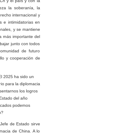
Ch y el país y con la
eza la soberanía, la
recho internacional y
s e intimidatorias en
onales, y se mantiene
cia más importante del
bajar junto con todos
 comunidad de futuro
llo y cooperación de
El 2025 ha sido un
o para la diplomacia
entarnos los logros
 Estado del año
acados podemos
o?
Jefe de Estado sirve
macia de China. A lo