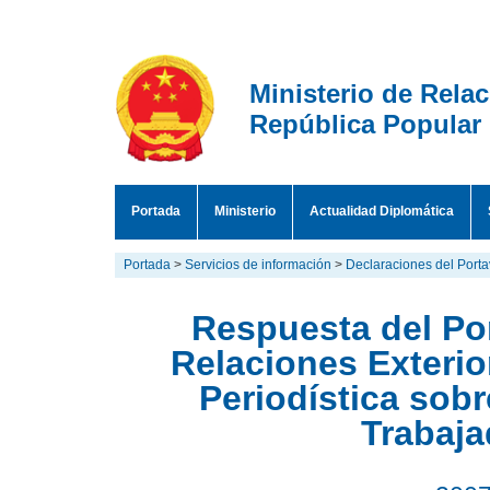
Ministerio de Rela
República Popular
Portada
Ministerio
Actualidad Diplomática
Portada
>
Servicios de información
>
Declaraciones del Port
Respuesta del Por
Relaciones Exteri
Periodística so
Trabaja