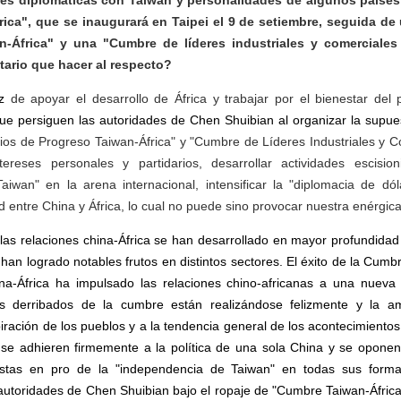
nes diplomáticas con Taiwan y personalidades de algunos países
ica", que se inaugurará en Taipei el 9 de setiembre, seguida de
-África" y una "Cumbre de líderes industriales y comerciales
ario que hacer al respecto?
ez
de apoyar el desarrollo de África y trabajar por el bienestar de
que persiguen las autoridades de Chen Shuibian al organizar la supu
ios de Progreso Taiwan-África" y "Cumbre de Líderes Industriales y C
ereses personales y partidarios, desarrollar actividades escisi
aiwan" en la arena internacional, intensificar la "diplomacia de dól
d entre China y África, lo cual no puede sino provocar nuestra enérgica
 las relaciones china-África se han desarrollado en mayor profundidad
 han logrado notables frutos en distintos sectores. El éxito de la Cumb
a-África ha impulsado las relaciones chino-africanas a una nueva 
s derribados de la cumbre están realizándose felizmente y la am
iración de los pueblos y a la tendencia general de los acontecimiento
s se adhieren firmemente a la política de una sola China y se oponen
nistas en pro de la "independencia de Taiwan" en todas sus forma
autoridades de Chen Shuibian bajo el ropaje de "Cumbre Taiwan-África