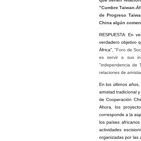
que tienen relacio
"Cumbre Taiwan-Áfr
de Progreso Taiwan
China algún coment
RESPUESTA: En v
verdadero objetivo 
África",
"Foro de Soc
es servir a sus int
"independencia de T
relaciones de amista
En los últimos años,
amistad tradicional y
de Cooperación Chin
Ahora, los proyecto
corresponde a la asp
los países africano
actividades escisio
organizadas por las 