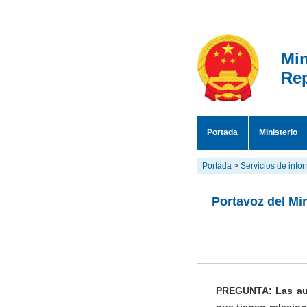
Min
Rep
Portada
Ministerio
Portada
>
Servicios de info
Portavoz del Mi
PREGUNTA: Las aut