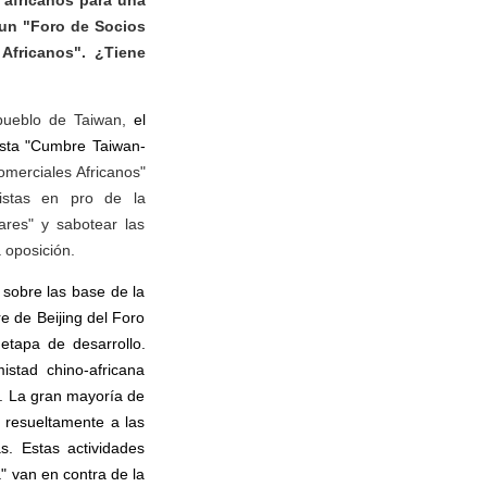
 africanos para una
 un "Foro de Socios
 Africanos". ¿Tiene
l pueblo de Taiwan,
el
esta "Cumbre Taiwan-
omerciales Africanos"
onistas en pro de la
ares" y sabotear las
 oposición.
 sobre las base de la
re de Beijing del Foro
etapa de desarrollo.
istad chino-africana
s. La gran mayoría de
 resueltamente a las
s. Estas actividades
" van en contra de la