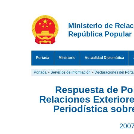
Ministerio de Rela
República Popular
Portada
Ministerio
Actualidad Diplomática
Portada
>
Servicios de información
>
Declaraciones del Port
Respuesta de Por
Relaciones Exterior
Periodística sobr
2007