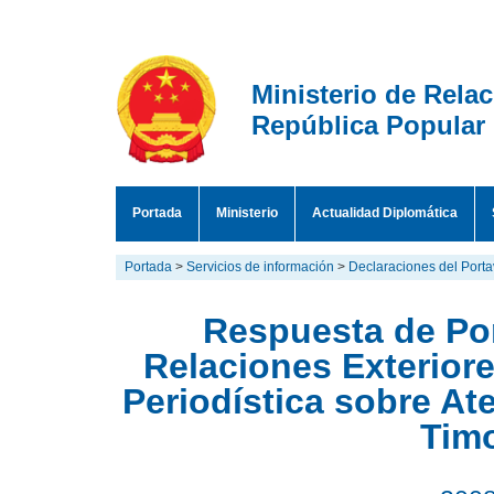
Ministerio de Rela
República Popular
Portada
Ministerio
Actualidad Diplomática
Portada
>
Servicios de información
>
Declaraciones del Port
Respuesta de Por
Relaciones Exterior
Periodística sobre At
Timo