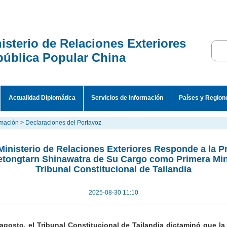
isterio de Relaciones Exteriores
ública Popular China
Actualidad Diplomática
Servicios de información
Países y Region
rmación
>
Declaraciones del Portavoz
Ministerio de Relaciones Exteriores Responde a la P
etongtarn Shinawatra de Su Cargo como Primera Mini
Tribunal Constitucional de Tailandia
2025-08-30 11:10
agosto, el Tribunal Constitucional de Tailandia dictaminó que la