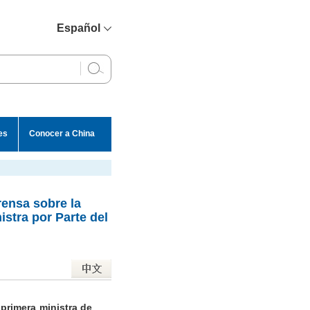
Español
简体中文
English
Français
Русский
es
Conocer a China
عربي
rensa sobre la
stra por Parte del
 primera ministra de