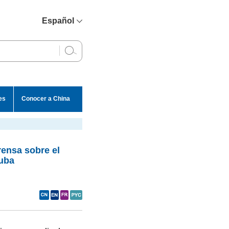
Español
简体中文
English
Français
Русский
es
Conocer a China
عربي
rensa sobre el
Cuba