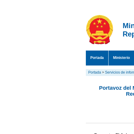
Min
Rep
Portada
Ministerio
Portada
>
Servicios de info
Portavoz del 
Rec