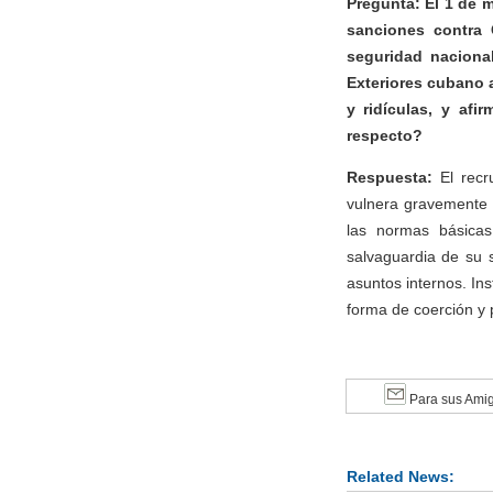
Pregunta: El 1 de m
sanciones contra
seguridad nacional
Exteriores cubano a
y ridículas, y af
respecto?
Respuesta:
El recr
vulnera gravemente 
las normas básicas
salvaguardia de su 
asuntos internos. In
forma de coerción y 
Para sus Ami
Related News: