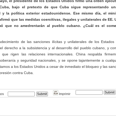
ayo, el presidente de los Estados Unidos firmó una orden ejecut
 Cuba, bajo el pretexto de que Cuba sigue representando un
 y la política exterior estadounidense. Ese mismo día, el min
firmó que las medidas coercitivas, ilegales y unilaterales de EE.
irmó que no amedrentarán al pueblo cubano. ¿Cuál es el come
udecimiento de las sanciones ilícitas y unilaterales de los Estado
el derecho a la subsistencia y al desarrollo del pueblo cubano, y co
 que rigen las relaciones internacionales. China respalda firm
soberanía y seguridad nacionales, y se opone tajantemente a cualqui
stamos a los Estados Unidos a cesar de inmediato el bloqueo y las san
presión contra Cuba.
gos
Imprimir