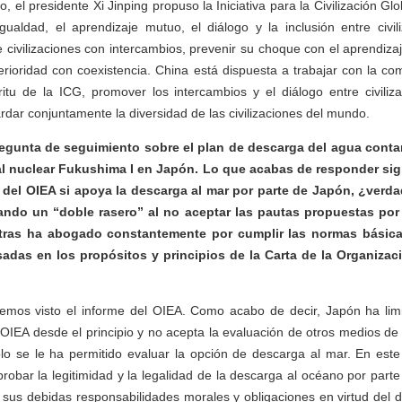
 el presidente Xi Jinping propuso la Iniciativa para la Civilización G
gualdad, el aprendizaje mutuo, el diálogo y la inclusión entre civil
e civilizaciones con intercambios, prevenir su choque con el aprendiza
erioridad con coexistencia. China está dispuesta a trabajar con la co
ritu de la ICG, promover los intercambios y el diálogo entre civili
rdar conjuntamente la diversidad de las civilizaciones del mundo.
gunta de seguimiento sobre el plan de descarga del agua cont
ral nuclear Fukushima I en Japón. Lo que acabas de responder sig
 del OIEA si apoya la descarga al mar por parte de Japón, ¿verd
cando un “doble rasero” al no aceptar las pautas propuestas po
ntras ha abogado constantemente por cumplir las normas básica
sadas en los propósitos y principios de la Carta de la Organizac
mos visto el informe del OIEA. Como acabo de decir, Japón ha lim
 OIEA desde el principio y no acepta la evaluación de otros medios de 
lo se le ha permitido evaluar la opción de descarga al mar. En este
bar la legitimidad y la legalidad de la descarga al océano por parte
 sus debidas responsabilidades morales y obligaciones en virtud del d