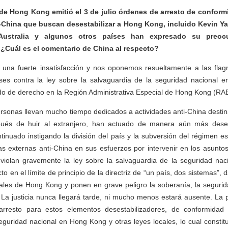
de Hong Kong emitió el 3 de julio órdenes de arresto de conform
i-China que buscan desestabilizar a Hong Kong, incluido Kevin Y
Australia y algunos otros países han expresado su preoc
¿Cuál es el comentario de China al respecto?
una fuerte insatisfacción y nos oponemos resueltamente a las flag
íses contra la ley sobre la salvaguardia de la seguridad nacional
ado de derecho en la Región Administrativa Especial de Hong Kong (RA
rsonas llevan mucho tiempo dedicados a actividades anti-China destin
és de huir al extranjero, han actuado de manera aún más dese
inuado instigando la división del país y la subversión del régimen es
as externas anti-China en sus esfuerzos por intervenir en los asunt
 violan gravemente la ley sobre la salvaguardia de la seguridad na
to en el límite de principio de la directriz de “un país, dos sistemas”
ales de Hong Kong y ponen en grave peligro la soberanía, la segurida
 La justicia nunca llegará tarde, ni mucho menos estará ausente. La
arresto para estos elementos desestabilizadores, de conformidad 
eguridad nacional en Hong Kong y otras leyes locales, lo cual constit