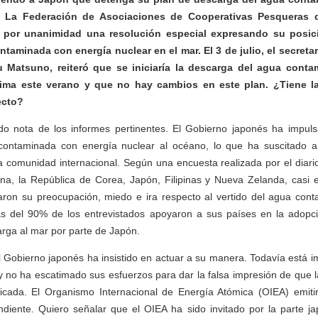
. La Federación de Asociaciones de Cooperativas Pesqueras d
por unanimidad una resolución especial expresando su posic
ntaminada con energía nuclear en el mar. El 3 de julio, el secretar
 Matsuno, reiteró que se iniciaría la descarga del agua cont
ima este verano y que no hay cambios en este plan. ¿Tiene la
ecto?
 nota de los informes pertinentes. El Gobierno japonés ha impul
ontaminada con energía nuclear al océano, lo que ha suscitado a
a comunidad internacional. Según una encuesta realizada por el diar
hina, la República de Corea, Japón, Filipinas y Nueva Zelanda, casi 
ron su preocupación, miedo e ira respecto al vertido del agua con
s del 90% de los entrevistados apoyaron a sus países en la adop
arga al mar por parte de Japón.
 Gobierno japonés ha insistido en actuar a su manera. Todavía está i
 no ha escatimado sus esfuerzos para dar la falsa impresión de que 
tificada. El Organismo Internacional de Energía Atómica (OIEA) emiti
ndiente. Quiero señalar que el OIEA ha sido invitado por la parte ja