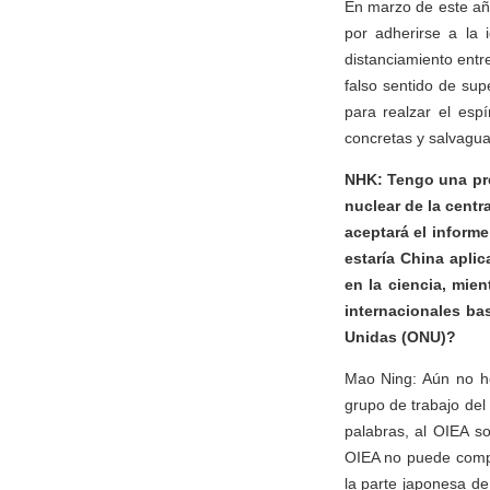
En marzo de este año,
por adherirse a la i
distanciamiento entr
falso sentido de sup
para realzar el espí
concretas y salvagua
NHK: Tengo una pre
nuclear de la cent
aceptará el informe
estaría China apli
en la ciencia, mie
internacionales ba
Unidas (ONU)?
Mao Ning: Aún no he
grupo de trabajo del
palabras, al OIEA so
OIEA no puede compro
la parte japonesa de