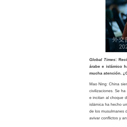
Global Times
: Rec
árabe e islámico 
mucha atención. ¿C
Mao Ning: China siem
civilizaciones. Se ha
e incitan al choque d
islámica ha hecho una
de los musulmanes de
avivar conflictos y a