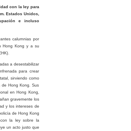
idad con la ley para
am. Estados Unidos,
upación e incluso
rantes calumnias por
 en Hong Kong y a su
EHK).
adas a desestabilizar
nfrenada para crear
tatal, sirviendo como
os de Hong Kong. Sus
cional en Hong Kong,
, dañan gravemente los
d y los intereses de
 policía de Hong Kong
con la ley sobre la
uye un acto justo que