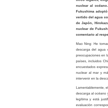
nuclear al océano
Fukushima adoptó 
vertido del agua co
de Japón, Hirokazu
nuclear de Fukush
comentario al resp
Mao Ning: He tomado
descarga del agua c
preocupaciones en l
países, incluidos C
encuestados expresa
nuclear al mar y má
intervenir en la desc
Lamentablemente, el
descarga al océano y
legítima y está jus
evaluación correspo