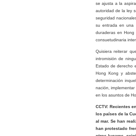
se ajusta a la aspir
autoridad de la ley 
seguridad nacionale
su entrada en una n
duraderas en Hong K
consuetudinaria inter
Quisiera reiterar q
intromisión de ning
Estado de derecho e
Hong Kong y absten
determinación inque
nación, implementar l
en los asuntos de H
CCTV: Recientes en
los países de la C
al mar. Se han rea
han protestado fre
otros lugares, exi