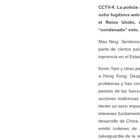
CCTV-4: La policía 
ocho fugitivos ant
el Reino Unido, 
“condenado” esto. 
Mao Ning: Sentimos 
parte de ciertos pa
injerencia en el Est
Kevin Yam y otras pe
a Hong Kong. Despu
problemas y han cont
peones de las fuerz
acciones maliciosas
tienen un serio impac
intereses fundament
desarrollo de China.
emitió órdenes de 
salvaguardia de la s