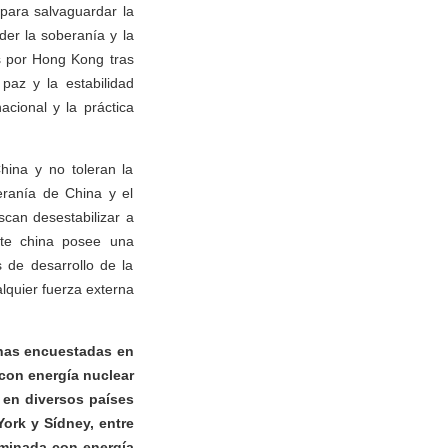
 para salvaguardar la
der la soberanía y la
s por Hong Kong tras
paz y la estabilidad
cional y la práctica
hina y no toleran la
eranía de China y el
can desestabilizar a
rte china posee una
 de desarrollo de la
alquier fuerza externa
onas encuestadas en
con energía nuclear
 en diversos países
ork y Sídney, entre
aminada con energía