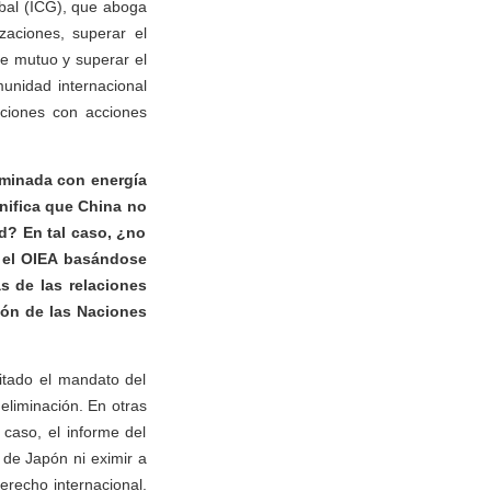
lobal (ICG), que aboga
izaciones, superar el
je mutuo y superar el
munidad internacional
zaciones con acciones
aminada con energía
nifica que China no
ad? En tal caso, ¿no
r el OIEA basándose
s de las relaciones
ión de las Naciones
itado el mandato del
eliminación. En otras
 caso, el informe del
 de Japón ni eximir a
erecho internacional.