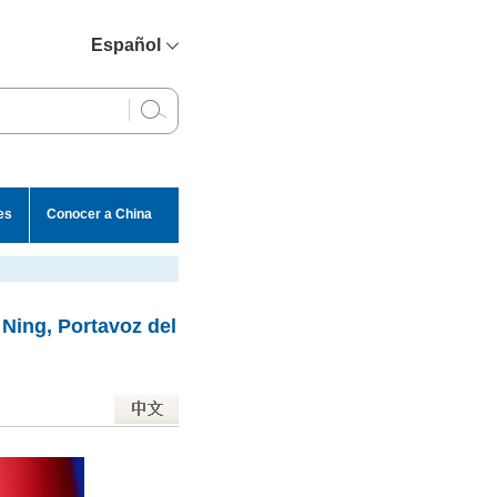
Español
简体中文
English
Français
Русский
es
Conocer a China
عربي
 Ning, Portavoz del