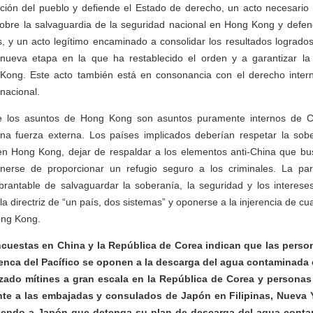
ación del pueblo y defiende el Estado de derecho, un acto necesario
sobre la salvaguardia de la seguridad nacional en Hong Kong y defen
s, y un acto legítimo encaminado a consolidar los resultados logrado
ueva etapa en la que ha restablecido el orden y a garantizar la 
ong. Este acto también está en consonancia con el derecho interna
nacional.
ue los asuntos de Hong Kong son asuntos puramente internos de C
una fuerza externa. Los países implicados deberían respetar la sob
n Hong Kong, dejar de respaldar a los elementos anti-China que bus
erse de proporcionar un refugio seguro a los criminales. La pa
brantable de salvaguardar la soberanía, la seguridad y los intereses
a directriz de “un país, dos sistemas” y oponerse a la injerencia de cu
ong Kong.
cuestas en China y la República de Corea indican que las pers
uenca del Pacífico se oponen a la descarga del agua contaminada 
lizado mítines a gran escala en la República de Corea y personas
nte a las embajadas y consulados de Japón en Filipinas, Nueva Y
giendo a Japón que detenga su plan de descarga del agua cont