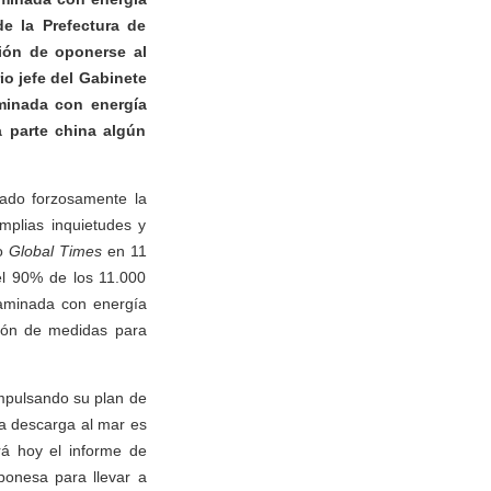
e la Prefectura de
ión de oponerse al
io jefe del Gabinete
aminada con energía
 parte china algún
sado forzosamente la
mplias inquietudes y
io
Global Times
en 11
el 90% de los 11.000
taminada con energía
ción de medidas para
mpulsando su plan de
la descarga al mar es
rá hoy el informe de
ponesa para llevar a