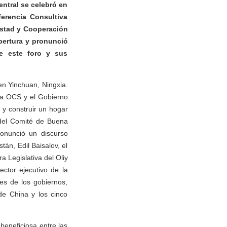
entral se celebró en
erencia Consultiva
istad y Cooperación
pertura y pronunció
e este foro y sus
en Yinchuan, Ningxia.
la OCS y el Gobierno
 y construir un hogar
del Comité de Buena
onunció un discurso
tán, Edil Baisalov, el
a Legislativa del Oliy
ector ejecutivo de la
es de los gobiernos,
de China y los cinco
eneficiosa entre las