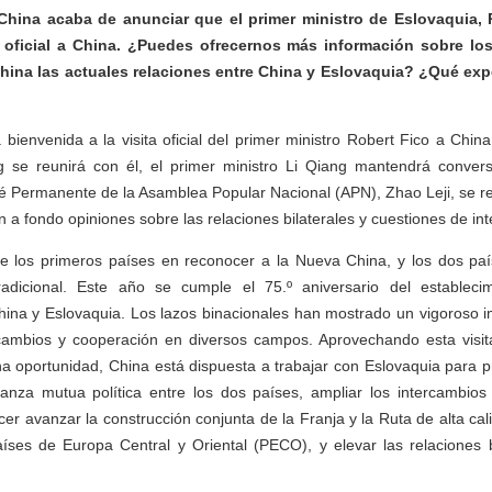
 China acaba de anunciar que el primer ministro de Eslovaquia, 
ta oficial a China. ¿Puedes ofrecernos más información sobre los
hina las actuales relaciones entre China y Eslovaquia? ¿Qué expe
 bienvenida a la visita oficial del primer ministro Robert Fico a China.
ng se reunirá con él, el primer ministro Li Qiang mantendrá convers
é Permanente de la Asamblea Popular Nacional (APN), Zhao Leji, se re
n a fondo opiniones sobre las relaciones bilaterales y cuestiones de in
e los primeros países en reconocer a la Nueva China, y los dos paí
adicional. Este año se cumple el 75.º aniversario del estableci
hina y Eslovaquia. Los lazos binacionales han mostrado un vigoroso i
ercambios y cooperación en diversos campos. Aprovechando esta visita
 oportunidad, China está dispuesta a trabajar con Eslovaquia para p
fianza mutua política entre los dos países, ampliar los intercambio
cer avanzar la construcción conjunta de la Franja y la Ruta de alta cal
íses de Europa Central y Oriental (PECO), y elevar las relaciones b