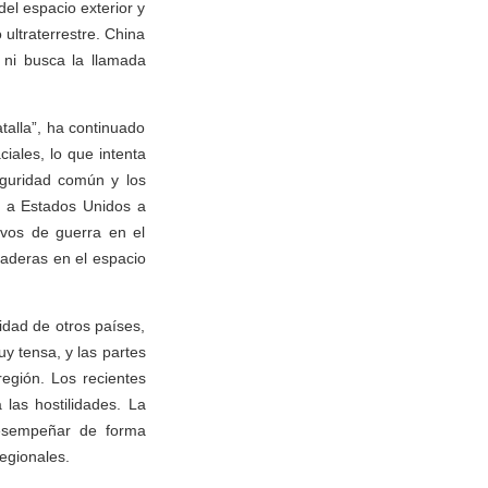
el espacio exterior y
ultraterrestre. China
, ni busca la llamada
talla”, ha continuado
iales, lo que intenta
eguridad común y los
os a Estados Unidos a
ivos de guerra en el
raderas en el espacio
idad de otros países,
uy tensa, y las partes
egión. Los recientes
las hostilidades. La
 desempeñar de forma
regionales.