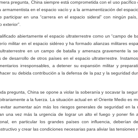
rimera pregunta, China siempre está comprometida con el uso pacífico d
a armamentista en el espacio vacío y a la armamentización del espacio 
e participar en una “carrera en el espacio sideral” con ningún país
 exterior”.
lificado abiertamente el espacio ultraterrestre como un “campo de ba
ío militar en el espacio sidéreo y ha formado alianzas militares espac
o ultraterrestre en un campo de batalla y amenaza gravemente la s
 de desarrollo de otros países en el espacio ultraterrestre. Instam
omentarios irresponsables, a detener su expansión militar y preparat
a hacer su debida contribución a la defensa de la paz y la seguridad du
da pregunta, China se opone a violar la soberanía y socavar la segur
itrariamente a la fuerza. La situación actual en el Oriente Medio es m
 evitar aumentar aún más los riesgos generales de seguridad en la r
an una vez más la urgencia de lograr un alto el fuego y poner fin a 
onal, en particular los grandes países con influencia, deberían
structivo y crear las condiciones necesarias para aliviar las tensiones 