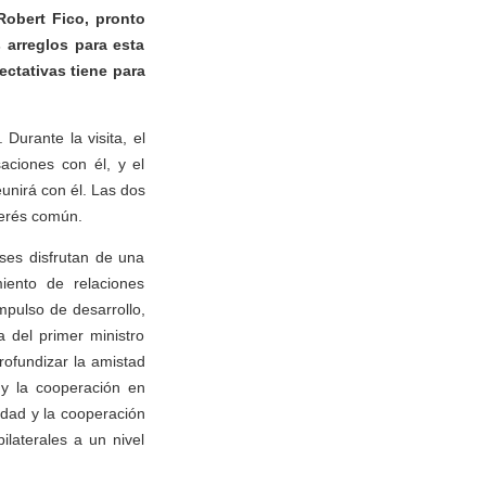
Robert Fico, pronto
 arreglos para esta
ctativas tiene para
 Durante la visita, el
aciones con él, y el
unirá con él. Las dos
terés común.
ses disfrutan de una
miento de relaciones
mpulso de desarrollo,
 del primer ministro
rofundizar la amistad
s y la cooperación en
idad y la cooperación
ilaterales a un nivel