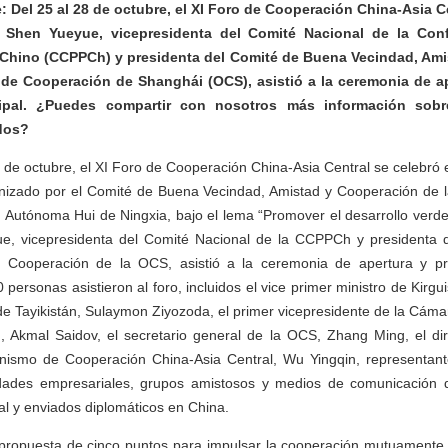
 Del 25 al 28 de octubre, el XI Foro de Cooperación China-Asia C
. Shen Yueyue, vicepresidenta del Comité Nacional de la Conf
o Chino (CCPPCh) y presidenta del Comité de Buena Vecindad, Am
 de Cooperación de Shanghái (OCS), asistió a la ceremonia de a
cipal. ¿Puedes compartir con nosotros más información sobr
ados?
28 de octubre, el XI Foro de Cooperación China-Asia Central se celebró 
anizado por el Comité de Buena Vecindad, Amistad y Cooperación de 
 Autónoma Hui de Ningxia, bajo el lema “Promover el desarrollo verde
e, vicepresidenta del Comité Nacional de la CCPPCh y presidenta 
y Cooperación de la OCS, asistió a la ceremonia de apertura y pr
 personas asistieron al foro, incluidos el vice primer ministro de Kirguis
de Tayikistán, Sulaymon Ziyozoda, el primer vicepresidente de la Cámar
, Akmal Saidov, el secretario general de la OCS, Zhang Ming, el dir
nismo de Cooperación China-Asia Central, Wu Yingqin, representant
dades empresariales, grupos amistosos y medios de comunicación 
al y enviados diplomáticos en China.
propuesta de cinco puntos para impulsar la cooperación mutuamente b