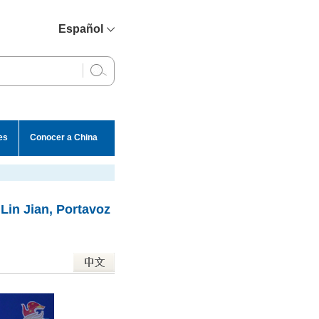
Español
简体中文
English
Français
Русский
es
Conocer a China
عربي
Lin Jian, Portavoz