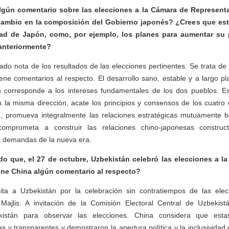
lgún comentario sobre las elecciones a la Cámara de Represent
cambio en la composición del Gobierno japonés? ¿Crees que est
dad de Japón, como, por ejemplo, los planes para aumentar su p
 anteriormente?
do nota de los resultados de las elecciones pertinentes. Se trata de
ene comentarios al respecto. El desarrollo sano, estable y a largo pl
n corresponde a los intereses fundamentales de los dos pueblos. 
 la misma dirección, acate los principios y consensos de los cuatro
, promueva integralmente las relaciones estratégicas mutuamente be
mprometa a construir las relaciones chino-japonesas construc
s demandas de la nueva era.
 que, el 27 de octubre, Uzbekistán celebró las elecciones a la
iene China algún comentario al respecto?
icita a Uzbekistán por la celebración sin contratiempos de las el
y Majlis. A invitación de la Comisión Electoral Central de Uzbekis
istán para observar las elecciones. China considera que esta
as y transparentes y demostraron la apertura política y la inclusividad