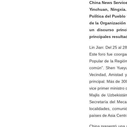
China News Service:
Yinchuan, Ningxia
Política del Puebl
de la Organización
un discurso prin
principales result
Lin Jian: Del 25 al 
Este foro fue coorg
Popular de la Región
común”. Shen Yueyu
Vecindad, Amistad 
principal. Más de 300
vice primer ministro 
Majlis de Uzbekistán
Secretaría del Meca
localidades, comuni
países de Asia Centr
China presentó una 