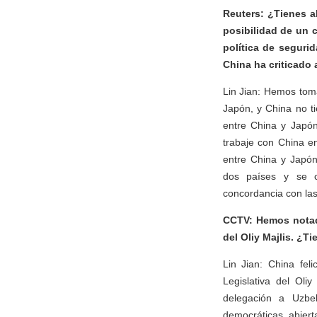
Reuters: ¿Tienes a
posibilidad de un 
política de seguri
China ha criticado
Lin Jian: Hemos toma
Japón, y China no ti
entre China y Japó
trabaje con China en
entre China y Japón
dos países y se co
concordancia con la
CCTV: Hemos notado
del Oliy Majlis. ¿T
Lin Jian: China fel
Legislativa del Oli
delegación a Uzbek
democráticas, abiert