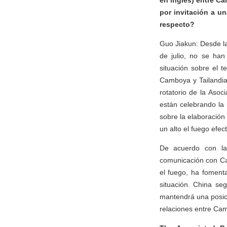
en inglés) entre Ca
por invitación a u
respecto?
Guo Jiakun: Desde la 
de julio, no se han
situación sobre el 
Camboya y Tailandia
rotatorio de la Asoc
están celebrando la
sobre la elaboración
un alto el fuego efec
De acuerdo con la
comunicación con Cam
el fuego, ha foment
situación. China se
mantendrá una posici
relaciones entre Cam