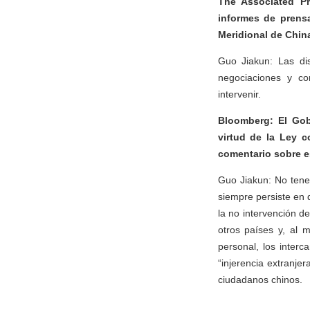
The Associated Pr
informes de prensa 
Meridional de Chin
Guo Jiakun: Las dis
negociaciones y co
intervenir.
Bloomberg: El Gob
virtud de la Ley c
comentario sobre e
Guo Jiakun: No tene
siempre persiste en d
la no intervención d
otros países y, al 
personal, los interc
“injerencia extranje
ciudadanos chinos.