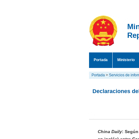
Min
Rep
Portada
Ministerio
Portada
>
Servicios de info
Declaraciones del
China Daily
: Según