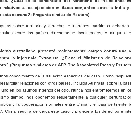
ess: ¿Cuál es el comentario del Ministerio de Relaciones Ex
relativos a los ejercicios militares conjuntos entre la India y
a esta semana? (Pregunta similar de Reuters)
putas sobre territorio y derechos e intereses marítimos deberían
nsultas entre los países directamente involucrados, y ninguna te
ierno australiano presentó recientemente cargos contra una 
ontra la Injerencia Extranjera. ¿Tiene el Ministerio de Relacion
sto? (Preguntas similares de AFP, The Associated Press y Reuters
mos conocimiento de la situación específica del caso. Como respuesta
esarrollar relaciones con otros países, incluida Australia, sobre la ba
e uno en los asuntos internos del otro. Nunca nos entrometemos en lo
mismo tiempo, nos oponemos resueltamente a cualquier perturbació
ambios y la cooperación normales entre China y el país pertinente b
ra”. China seguirá de cerca este caso y protegerá los derechos e int