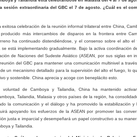
mboya y Tailandia está celebrándose en Malasia del 4 al 7 de agos
na sesión extraordinaria del GBC el 7 de agosto. ¿Cuál es el com
exitosa celebración de la reunión informal trilateral entre China, Cam
 producido más intercambios de disparos en la frontera entre Cam
terreno ha continuado distendiéndose, y el consenso sobre el alto el
 se está implementando gradualmente. Bajo la activa coordinación de
iación de Naciones del Sudeste Asiático (ASEAN, por sus siglas en in
 reunión del GBC para mantener una comunicación multinivel a través
 de un mecanismo detallado para la supervisión del alto el fuego, lo qu
tivo y sostenible. China aprecia y acoge con beneplácito esto.
 voluntad de Camboya y Tailandia, China ha mantenido activa
boya, Tailandia, Malasia y otros países de la región, ha consolidado 
ado la comunicación y el diálogo y ha promovido la estabilización y 
guirá apoyando los esfuerzos de la ASEAN por promover las conver
ón justa e imparcial y desempeñará un papel constructivo a su maner
boya y Tailandia.