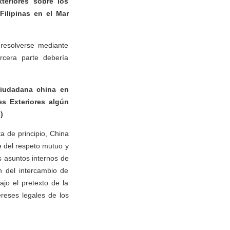
teriores sobre los
 Filipinas en el Mar
 resolverse mediante
rcera parte debería
ciudadana china en
es Exteriores algún
)
 de principio, China
se del respeto mutuo y
s asuntos internos de
n del intercambio de
ajo el pretexto de la
ereses legales de los