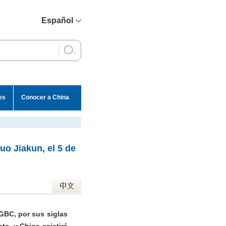
Español
简体中文
English
Français
Русский
es
Conocer a China
عربي
uo Jiakun, el 5 de
(GBC, por sus siglas