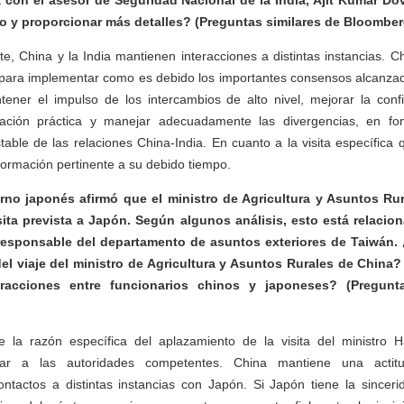
 con el asesor de Seguridad Nacional de la India, Ajit Kumar Dov
to y proporcionar más detalles? (Preguntas similares de Bloomber
e, China y la India mantienen interacciones a distintas instancias. C
a para implementar como es debido los importantes consensos alcanzad
tener el impulso de los intercambios de alto nivel, mejorar la confi
ración práctica y manejar adecuadamente las divergencias, en fo
table de las relaciones China-India. En cuanto a la visita específic
nformación pertinente a su debido tiempo.
ierno japonés afirmó que el ministro de Agricultura y Asuntos Ru
ita prevista a Japón. Según algunos análisis, esto está relacio
 responsable del departamento de asuntos exteriores de Taiwán. 
del viaje del ministro de Agricultura y Asuntos Rurales de China
eracciones entre funcionarios chinos y japoneses? (Pregun
 la razón específica del aplazamiento de la visita del ministro 
tar a las autoridades competentes. China mantiene una actitu
ntactos a distintas instancias con Japón. Si Japón tiene la sinceri