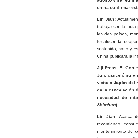
agosto y se reunirá
china confirmar es
Lin Jian:
Actualment
trabajar con la Indi
los dos países, man
fortalecer la coope
sostenido, sano y es
China publicará la i
Jiji Press: El Gob
Jun, canceló su vis
visita a Japón del
de la cancelación 
necesidad de int
Shimbun
)
Lin Jian:
Acerca de
recomiendo consul
mantenimiento de co