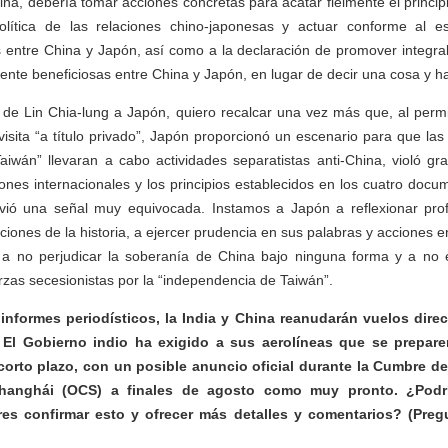
ina, debería tomar acciones concretas para acatar fielmente el princip
lítica de las relaciones chino-japonesas y actuar conforme al es
 entre China y Japón, así como a la declaración de promover integra
nte beneficiosas entre China y Japón, en lugar de decir una cosa y ha
a de Lin Chia-lung a Japón, quiero recalcar una vez más que, al permi
 visita “a título privado”, Japón proporcionó un escenario para que las
aiwán” llevaran a cabo actividades separatistas anti-China, violó g
iones internacionales y los principios establecidos en los cuatro docum
vió una señal muy equivocada. Instamos a Japón a reflexionar pro
ecciones de la historia, a ejercer prudencia en sus palabras y acciones e
 a no perjudicar la soberanía de China bajo ninguna forma y a no 
rzas secesionistas por la “independencia de Taiwán”.
nformes periodísticos, la India y China reanudarán vuelos dire
El Gobierno indio ha exigido a sus aerolíneas que se preparen
corto plazo, con un posible anuncio oficial durante la Cumbre de
hanghái (OCS) a finales de agosto como muy pronto. ¿Podría
res confirmar esto y ofrecer más detalles y comentarios? (Preg