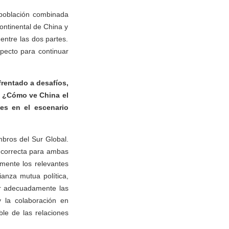
 población combinada
ontinental de China y
 entre las dos partes.
pecto para continuar
frentado a desafíos,
o. ¿Cómo ve China el
es en el escenario
bros del Sur Global.
n correcta para ambas
amente los relevantes
anza mutua política,
ar adecuadamente las
y la colaboración en
le de las relaciones