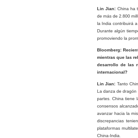
Lin Jian:
China ha t
de más de 2.800 mill
la India contribuirá 
Durante algún tiemp
promoviendo la pront
Bloomberg: Reciente
mientras que las re
desarrollo de las
internacional?
Lin Jian:
Tanto Chin
La danza de dragón y
partes. China tiene 
consensos alcanzado
avanzar hacia la mi
discrepancias tenie
plataformas multila
China-India.