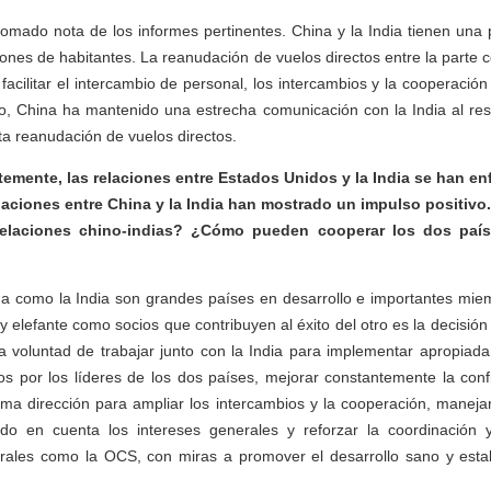
omado nota de los informes pertinentes. China y la India tienen una
ones de habitantes. La reanudación de vuelos directos entre la parte c
a facilitar el intercambio de personal, los intercambios y la cooperación
o, China ha mantenido una estrecha comunicación con la India al res
a reanudación de vuelos directos.
mente, las relaciones entre Estados Unidos y la India se han en
laciones entre China y la India han mostrado un impulso positiv
 relaciones chino-indias? ¿Cómo pueden cooperar los dos país
a como la India son grandes países en desarrollo e importantes miem
 elefante como socios que contribuyen al éxito del otro es la decisió
la voluntad de trabajar junto con la India para implementar apropiad
s por los líderes de los dos países, mejorar constantemente la confi
sma dirección para ampliar los intercambios y la cooperación, manej
ndo en cuenta los intereses generales y reforzar la coordinación 
terales como la OCS, con miras a promover el desarrollo sano y estab