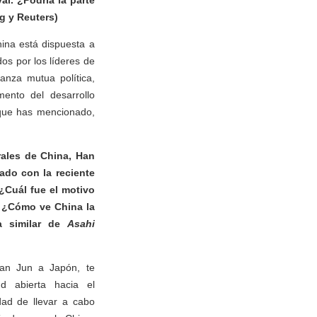
al. ¿Podría la parte
g y Reuters)
hina está dispuesta a
os por los líderes de
anza mutua política,
mento del desarrollo
a que has mencionado,
rales de China, Han
nado con la reciente
¿Cuál fue el motivo
? ¿Cómo ve China la
ta similar de
Asahi
Han Jun a Japón, te
d abierta hacia el
dad de llevar a cabo