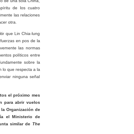
io de una sola China,
píritu de los cuatro
lmente las relaciones
cer otra.
tir que Lin Chia-lung
 fuerzas en pos de la
ravemente las normas
entos políticos entre
fundamente sobre la
n lo que respecta a la
enviar ninguna señal
ctos el próximo mes
 para abrir vuelos
 la Organización de
 el Ministerio de
unta similar de
The