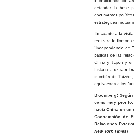
interacciones con Ch
defender la base po
documentos políticos
estratégicas mutuame
En cuanto a la visit
realizara la llamada
“independencia de T
básicas de las relac
China y Japón y en
historia, a extraer l
cuestión de Taiwán,
equivocada a las fue
Bloomberg: Según i
como muy pronto. 
hacia China en un 
Cooperación de S
Relaciones Exterio
New York Times
)