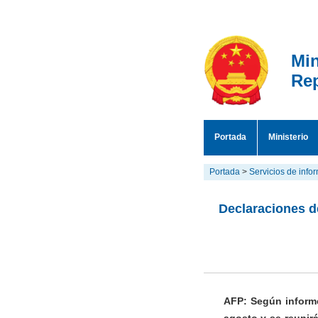
Min
Rep
Portada
Ministerio
Portada
>
Servicios de info
Declaraciones de
AFP: Según informes