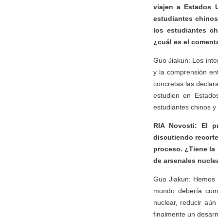
viajen a Estados 
estudiantes chinos
los estudiantes c
¿cuál es el comenta
Guo Jiakun: Los inte
y la comprensión en
concretas las declar
estudien en Estados
estudiantes chinos y 
RIA Novosti: El 
discutiendo recort
proceso. ¿Tiene la 
de arsenales nucle
Guo Jiakun: Hemos t
mundo debería cump
nuclear, reducir aú
finalmente un desarm