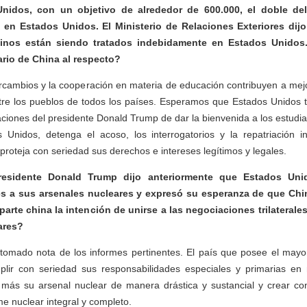
Unidos, con un objetivo de alrededor de 600.000, el doble de
 en Estados Unidos. El Ministerio de Relaciones Exteriores dij
hinos están siendo tratados indebidamente en Estados Unidos.
rio de China al respecto?
rcambios y la cooperación en materia de educación contribuyen a mejo
tre los pueblos de todos los países. Esperamos que Estados Unidos 
aciones del presidente Donald Trump de dar la bienvenida a los estudi
 Unidos, detenga el acoso, los interrogatorios y la repatriación i
proteja con seriedad sus derechos e intereses legítimos y legales.
presidente Donald Trump dijo anteriormente que Estados Uni
es a sus arsenales nucleares y expresó su esperanza de que Chin
parte china la intención de unirse a las negociaciones trilaterale
ares?
omado nota de los informes pertinentes. El país que posee el mayor
lir con seriedad sus responsabilidades especiales y primarias en
n más su arsenal nuclear de manera drástica y sustancial y crear con
e nuclear integral y completo.