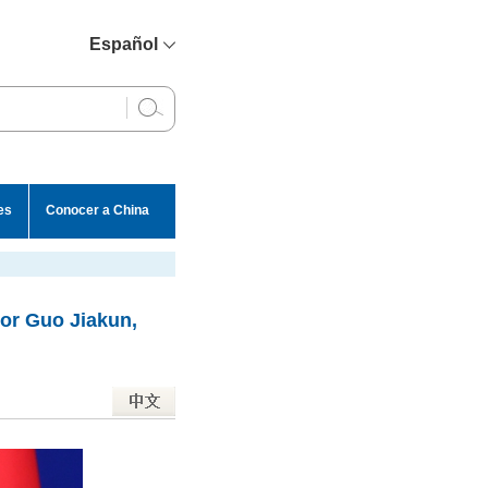
Español
简体中文
English
Français
Русский
es
Conocer a China
عربي
por Guo Jiakun,