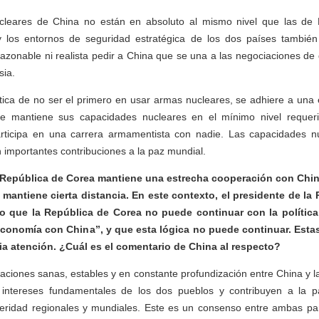
cleares de China no están en absoluto al mismo nivel que las de 
 y los entornos de seguridad estratégica de los dos países tambi
 razonable ni realista pedir a China que se una a las negociaciones d
sia.
tica de no ser el primero en usar armas nucleares, se adhiere a una 
re mantiene sus capacidades nucleares en el mínimo nivel requeri
rticipa en una carrera armamentista con nadie. Las capacidades nuc
 importantes contribuciones a la paz mundial.
 República de Corea mantiene una estrecha cooperación con Chi
 mantiene cierta distancia. En este contexto, el presidente de la
o que la República de Corea no puede continuar con la polític
conomía con China”, y que esta lógica no puede continuar. Esta
a atención. ¿Cuál es el comentario de China al respecto?
aciones sanas, estables y en constante profundización entre China y 
intereses fundamentales de los dos pueblos y contribuyen a la paz
peridad regionales y mundiales. Este es un consenso entre ambas par