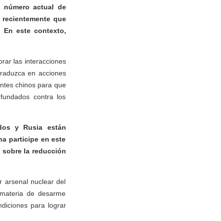
l número actual de
o recientemente que
 En este contexto,
rar las interacciones
traduzca en acciones
antes chinos para que
nfundados contra los
dos y Rusia están
a participe en este
s sobre la reducción
 arsenal nuclear del
 materia de desarme
diciones para lograr