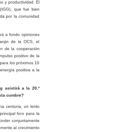
o y productividad. El
 (IGG), que fue bien
ida por la comunidad
ará a fondo opiniones
anjin de la OCS, el
ón de la cooperación
mpulso positivo de la
 para los próximos 10
nergía positiva a la
 asistirá a la 20.ª
esta cumbre?
na centuria, un lento
rincipal foro para la
sponder conjuntamente
amente al crecimiento