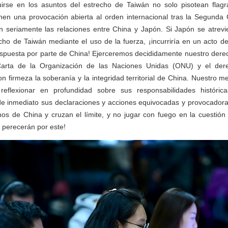
irse en los asuntos del estrecho de Taiwán no solo pisotean flagra
onen una provocación abierta al orden internacional tras la Segunda 
 seriamente las relaciones entre China y Japón. Si Japón se atrevier
echo de Taiwán mediante el uso de la fuerza, ¡incurriría en un acto d
respuesta por parte de China! Ejerceremos decididamente nuestro dere
arta de la Organización de las Naciones Unidas (ONU) y el derec
 firmeza la soberanía y la integridad territorial de China. Nuestro 
reflexionar en profundidad sobre sus responsabilidades históric
de inmediato sus declaraciones y acciones equivocadas y provocador
nos de China y cruzan el límite, y no jugar con fuego en la cuestió
 perecerán por este!