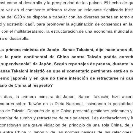
así como al desarrollo y la prosperidad de los países. El hecho de q
ra vez en el continente africano reviste un relevante significado hist
ana del G20 y se dispone a trabajar con las diversas partes en torno 
ad y sostenibilidad”, para promover la aglutinación de consensos en 
on el multilateralismo, la estructuración de una economía mundial a
a el desarrollo.
a primera ministra de Japón, Sanae Takaichi, dijo hace unos dí
de la parte continental de China contra Taiwán podría constit
 supervivencia” de Japón. Según reportajes de prensa, durante la
Sanae Takaichi insistió en que el comentario pertinente está en
erno japonés y en que no tiene intención de retractarse ni can
ario de China al respecto?
s días, la primera ministra de Japón, Sanae Takaichi, hizo abier
adores sobre Taiwán en la Dieta Nacional, insinuando la posibilidad
ho de Taiwán. Después de que China presentó gestiones solemnes y 
ambiar de rumbo y retractarse de sus palabras. Las declaraciones y 
onstituyen una grave violación del principio de una sola China, del e
s entre China y Japón y de las normas básicas de las relaciones 