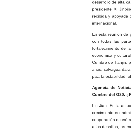
desarrollo de alta c
presidente Xi Jinpi
recibida y apoyada 
internacional.
En esta reunión de p
con todas las part
fortalecimiento de 
económica y cultural
Cumbre de Tianjin, p
años, salvaguardará
paz, la estabilidad, 
Agencia de Noticia
Cumbre del G20. ¿P
Lin Jian: En la actu
crecimiento económic
cooperación económic
a los desafíos, prom