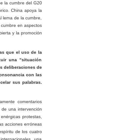
ue la cumbre del G20
órico. China apoya la
al lema de la cumbre,
la cumbre en aspectos
bierta y la promoción
as que el uso de la
uir una “situación
s deliberaciones de
 consonancia con las
celar sus palabras.
tamente comentarios
 de una intervención
enérgicas protestas,
las acciones erróneas
spíritu de los cuatro
internacionales, una