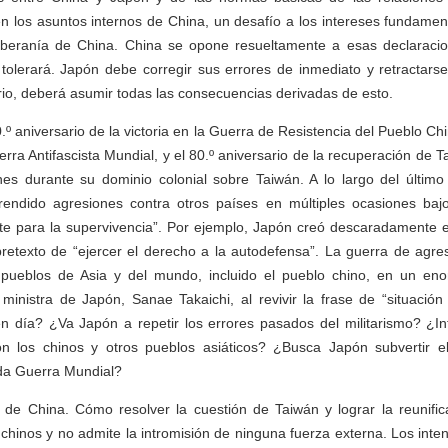
 en los asuntos internos de China, un desafío a los intereses fundame
oberanía de China. China se opone resueltamente a esas declaraci
tolerará. Japón debe corregir sus errores de inmediato y retractars
ario, deberá asumir todas las consecuencias derivadas de esto.
º aniversario de la victoria en la Guerra de Resistencia del Pueblo Ch
rra Antifascista Mundial, y el 80.º aniversario de la recuperación de 
s durante su dominio colonial sobre Taiwán. A lo largo del último si
ndido agresiones contra otros países en múltiples ocasiones baj
te para la supervivencia”. Por ejemplo, Japón creó descaradamente el
pretexto de “ejercer el derecho a la autodefensa”. La guerra de agre
 pueblos de Asia y del mundo, incluido el pueblo chino, en un en
 ministra de Japón, Sanae Takaichi, al revivir la frase de “situació
en día? ¿Va Japón a repetir los errores pasados del militarismo? ¿I
 los chinos y otros pueblos asiáticos? ¿Busca Japón subvertir el
nda Guerra Mundial?
 de China. Cómo resolver la cuestión de Taiwán y lograr la reunific
 chinos y no admite la intromisión de ninguna fuerza externa. Los inte