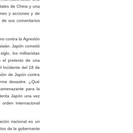
ntales de China y una
ones y acciones y de
e de sus comentarios
ino contra la Agresión
Taiwán. Japón cometió
glo, los militaristas
o el pretexto de una
 Incidente del 18 de
sión de Japón contra
orme desastre. ¿Qué
n amenazante para la
ntenta Japón una vez
 orden internacional
ación nacional es un
ntos de la gobernante