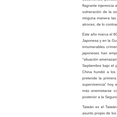
flagrante injerencia
vulneración de la s
ninguna manera las 
atroces; de lo contr
Este año marca el 80.
Japonesa y en la Gue
innumerables crímene
japoneses han empre
“situación amenazan
Septiembre bajo el 
China hundió a los
pretende la primera
supervivencia” hoy 
más enemistarse con
posterior a la Segu
Taiwán es el Taiwán
asunto propio de los