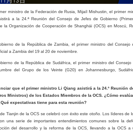
imer ministro de la Federación de Rusia, Mijaíl Mishustin, el primer m
sistirá a la 24.ª Reunión del Consejo de Jefes de Gobierno (Primer
e la Organización de Cooperación de Shanghái (OCS) en Moscú, Rus
Gobierno de la República de Zambia, el primer ministro del Consejo 
oficial a Zambia del 19 al 20 de noviembre.
obierno de la República de Sudáfrica, el primer ministro del Consejo
 Cumbre del Grupo de los Veinte (G20) en Johannesburgo, Sudáfri
ciar que el primer ministro Li Qiang asistirá a la 24.ª Reunión 
ros Ministros) de los Estados Miembros de la OCS. ¿Cómo evalúa 
¿Qué expectativas tiene para esta reunión?
de Tianjin de la OCS se celebró con éxito este otoño. Los líderes de
on una serie de importantes entendimientos comunes sobre la defe
oción del desarrollo y la reforma de la OCS, llevando a la OCS a