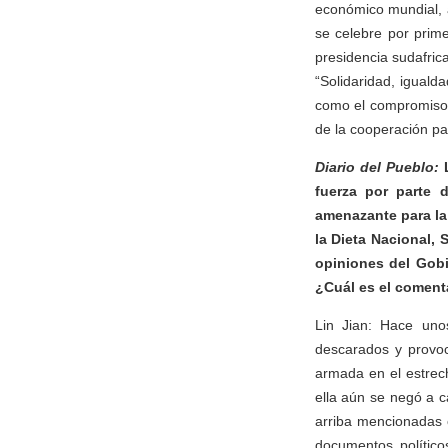
económico mundial, 
se celebre por prime
presidencia sudafric
“Solidaridad, iguald
como el compromiso c
de la cooperación par
Diario del Pueblo:
L
fuerza por parte 
amenazante para la
la Dieta Nacional, 
opiniones del Gobi
¿Cuál es el coment
Lin Jian: Hace uno
descarados y provoc
armada en el estrec
ella aún se negó a c
arriba mencionadas c
documentos político