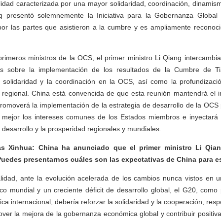
alidad caracterizada por una mayor solidaridad, coordinación, dinamism
ng presentó solemnemente la Iniciativa para la Gobernanza Global
por las partes que asistieron a la cumbre y es ampliamente reconoc
rimeros ministros de la OCS, el primer ministro Li Qiang intercambi
es sobre la implementación de los resultados de la Cumbre de Ti
la solidaridad y la coordinación en la OCS, así como la profundizaci
 regional. China está convencida de que esta reunión mantendrá el i
romoverá la implementación de la estrategia de desarrollo de la OCS
 mejor los intereses comunes de los Estados miembros e inyectará e
el desarrollo y la prosperidad regionales y mundiales.
s Xinhua: China ha anunciado que el primer ministro Li Qiang
uedes presentarnos cuáles son las expectativas de China para 
alidad, ante la evolución acelerada de los cambios nunca vistos en u
o mundial y un creciente déficit de desarrollo global, el G20, como p
a internacional, debería reforzar la solidaridad y la cooperación, re
over la mejora de la gobernanza económica global y contribuir positiv