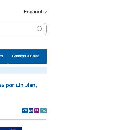
Español
简体中文
English
Français
Русский
es
Conocer a China
عربي
5 por Lin Jian,