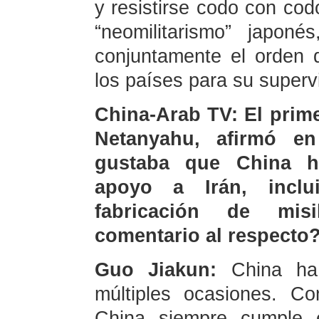
y resistirse codo con cod
“neomilitarismo” japon
conjuntamente el orden
los países para su supervi
China-Arab TV: El prime
Netanyahu, afirmó e
gustaba que China hu
apoyo a Irán, incl
fabricación de mis
comentario al respecto
Guo Jiakun:
China ha
múltiples ocasiones. C
China siempre cumple e