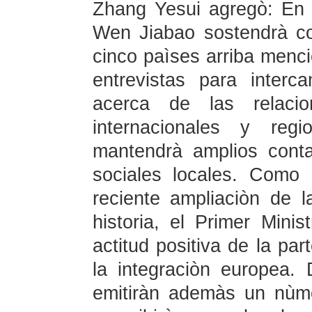
Zhang Yesui agregò: En e
Wen Jiabao sostendrà co
cinco paìses arriba menc
entrevistas para interc
acerca de las relacio
internacionales y reg
mantendrà amplios conta
sociales locales. Como 
reciente ampliaciòn de 
historia, el Primer Mini
actitud positiva de la par
la integraciòn europea. 
emitiràn ademàs un nùm