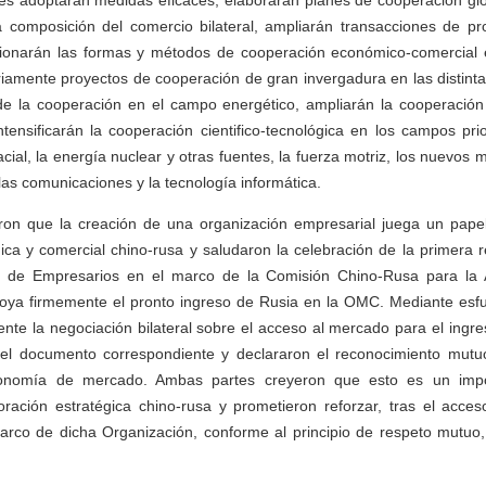
es adoptarán medidas eficaces, elaborarán planes de cooperación glo
la composición del comercio bilateral, ampliarán transacciones de p
ccionarán las formas y métodos de cooperación económico-comercial 
ariamente proyectos de cooperación de gran invergadura en las distin
de la cooperación en el campo energético, ampliarán la cooperación e
ntensificarán la cooperación cientifico-tecnológica en los campos pri
al, la energía nuclear y otras fuentes, la fuerza motriz, los nuevos ma
 las comunicaciones y la tecnología informática.
on que la creación de una organización empresarial juega un papel s
a y comercial chino-rusa y saludaron la celebración de la primera r
 de Empresarios en el marco de la Comisión Chino-Rusa para la A
poya firmemente el pronto ingreso de Rusia en la OMC. Mediante esf
nte la negociación bilateral sobre el acceso al mercado para el ingr
on el documento correspondiente y declararon el reconocimiento mutu
onomía de mercado. Ambas partes creyeron que esto es un impor
oración estratégica chino-rusa y prometieron reforzar, tras el acce
arco de dicha Organización, conforme al principio de respeto mutuo, 