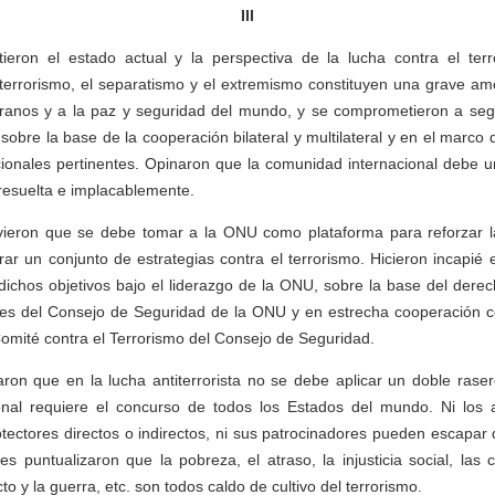
III
ieron el estado actual y la perspectiva de la lucha contra el terro
 terrorismo, el separatismo y el extremismo constituyen una grave am
ranos y a la paz y seguridad del mundo, y se comprometieron a se
sobre la base de la cooperación bilateral y multilateral y en el marco 
cionales pertinentes. Opinaron que la comunidad internacional debe u
resuelta e implacablemente.
ieron que se debe tomar a la ONU como plataforma para reforzar l
borar un conjunto de estrategias contra el terrorismo. Hicieron incapié
dichos objetivos bajo el liderazgo de la ONU, sobre la base del derech
nes del Consejo de Seguridad de la ONU y en estrecha cooperación co
Comité contra el Terrorismo del Consejo de Seguridad.
on que en la lucha antiterrorista no se debe aplicar un doble raser
ional requiere el concurso de todos los Estados del mundo. Ni los 
rotectores directos o indirectos, ni sus patrocinadores pueden escapar
es puntualizaron que la pobreza, el atraso, la injusticia social, las c
cto y la guerra, etc. son todos caldo de cultivo del terrorismo.