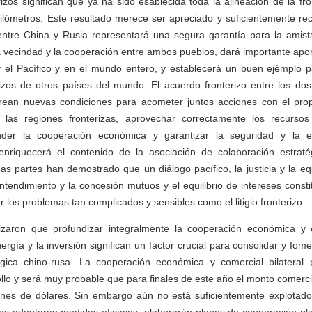
izos significan que ya ha sido esablecida toda la alineación de la fr
lómetros. Este resultado merece ser apreciado y suficientemente rec
zo entre China y Rusia representará una segura garantía para la ami
 vecindad y la cooperación entre ambos pueblos, dará importante aport
y el Pacífico y en el mundo entero, y establecerá un buen ejémplo p
rizos de otros países del mundo. El acuerdo fronterizo entre los do
crean nuevas condiciones para acometer juntos acciones con el prop
las regiones fronterizas, aprovechar correctamente los recursos 
der la cooperación económica y garantizar la seguridad y la e
l enriquecerá el contenido de la asociación de colaboración estraté
s partes han demostrado que un diálogo pacífico, la justicia y la eq
entendimiento y la concesión mutuos y el equilibrio de intereses consti
r los problemas tan complicados y sensibles como el litigio fronterizo.
zaron que profundizar integralmente la cooperación económica y c
rgía y la inversión significan un factor crucial para consolidar y fom
égica chino-rusa. La cooperación económica y comercial bilatera
llo y será muy probable que para finales de este año el monto comercial
ones de dólares. Sin embargo aún no está suficientemente explotado 