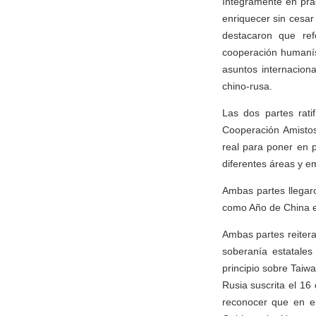
íntegramente en prá
enriquecer sin cesar
destacaron que ref
cooperación humaníst
asuntos internacion
chino-rusa.
Las dos partes rat
Cooperación Amistos
real para poner en p
diferentes áreas y e
Ambas partes llegar
como Año de China e
Ambas partes reiter
soberanía estatales
principio sobre Taiw
Rusia suscrita el 16
reconocer que en el