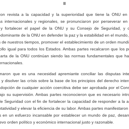
II
n revista a la capacidad y la superioridad que tiene la ONU en 
s internacionales y regionales, se pronunciaron por perseverar en e
r y fortalecer el papel de la ONU y su Consejo de Seguridad, y 
predominante de la ONU en defender la paz y la estabilidad en el mundo
 de nuestros tiempos, promover el establecimiento de un orden mundia
ollo igual para todos los Estados. Ambas partes recalcaron que los pr
Carta de la ONU continúan siendo las normas fundamentales que h
ternacionales.
maron que es una necesidad apremiante conciliar las disputas inte
y disolver las crísis sobre la base de los principios del derecho inte
adopción de cualquier acción coercitiva debe ser aprobada por el Con
ajo su supervisión. Ambas partes reconocieron que es necesario intr
e Seguridad con el fin de fortalecer la capacidad de responder a la 
atividad y elevar la eficiencia de su labor. Ambas partes manifestaron
es en un esfuerzo incansable por establecer un mundo de paz, desarr
evo orden político y económico internacional justo y razonable.