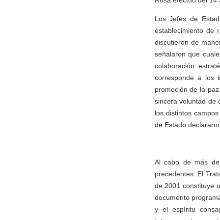
Rusa efectuó del 14 
Los Jefes de Estad
establecimiento de r
discutieron de maner
señalaron que cuales
colaboración estraté
corresponde a los 
promoción de la paz,
sincera voluntad de 
los distintos campos
de Estado declararon 
Al cabo de más de 1
precedentes. El Tra
de 2001 constituye u
documento programáti
y el espíritu cons