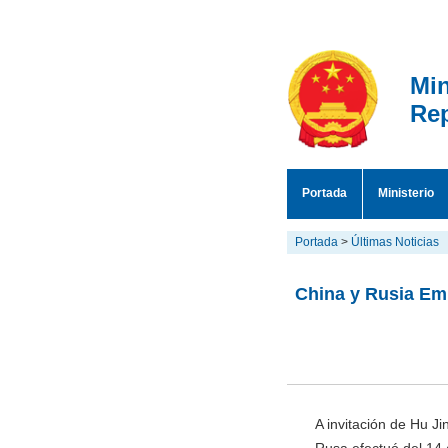
Min
Rep
Portada
Ministerio
Portada
>
Últimas Noticias
China y Rusia Emi
A invitación de Hu Ji