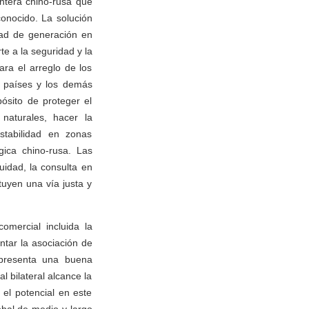
ontera chino-rusa que
onocido. La solución
stad de generación en
e a la seguridad y la
ara el arreglo de los
s países y los demás
ósito de proteger el
naturales, hacer la
stabilidad en zonas
gica chino-rusa. Las
uidad, la consulta en
tuyen una vía justa y
omercial incluida la
entar la asociación de
l presenta una buena
 bilateral alcance la
el potencial en este