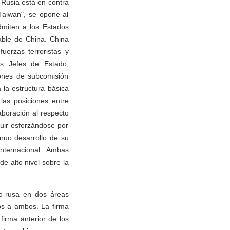
 Rusia está en contra
Taiwan", se opone al
dmiten a los Estados
able de China. China
uerzas terroristas y
os Jefes de Estado,
ones de subcomisión
 la estructura básica
las posiciones entre
aboración al respecto
uir esforzándose por
nuo desarrollo de su
internacional. Ambas
e alto nivel sobre la
no-rusa en dos áreas
cos a ambos. La firma
firma anterior de los