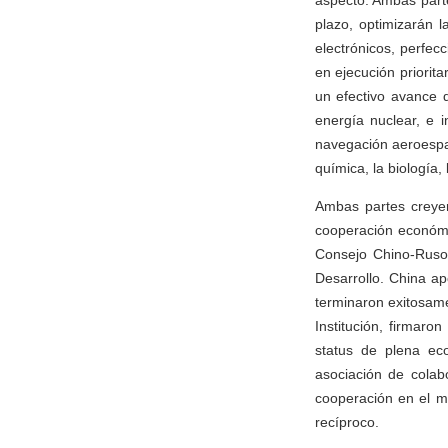
aspecto. Ambas part
plazo, optimizarán 
electrónicos, perfe
en ejecución priorit
un efectivo avance 
energía nuclear, e i
navegación aeroespaci
química, la biología,
Ambas partes creyer
cooperación económic
Consejo Chino-Ruso
Desarrollo. China a
terminaron exitosame
Institución, firmar
status de plena ec
asociación de colab
cooperación en el m
recíproco.