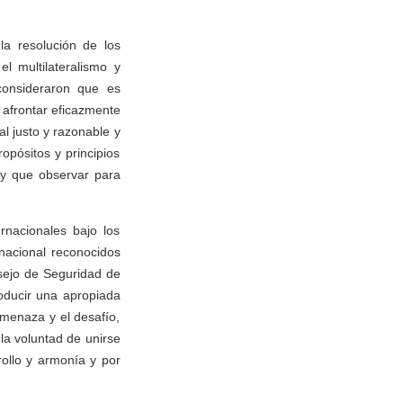
la resolución de los
l multilateralismo y
consideraron que es
, afrontar eficazmente
l justo y razonable y
opósitos y principios
ay que observar para
rnacionales bajo los
rnacional reconocidos
sejo de Seguridad de
oducir una apropiada
amenaza y el desafío,
 la voluntad de unirse
ollo y armonía y por