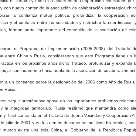
ctica el Tratado y todos los acuerdos de cooperación concluídos por
 y con nuevo contenido la asociación de colaboración estratégica chi
orzar la confianza mutua política, profundizar la cooperación ec
ica y el contacto entre las sociedades y estrechar la coordinación 
ales, forman parte importante del contenido de la asociación de cola
ificaron el Programa de Implementación (2005-2008) del Tratado 
a entre China y Rusia, considerando que este Programa tiene un im
ráctica en los próximos años dicho Tratado, profundizar y expandir 
mpujar continuamente hacia adelante la asociación de colaboración est
on a un consenso sobre la designación del 2006 como Año de Rusia
n Rusia.
aron seguir prestándose apoyo en los importantes problemas relacion
 y la integridad territorialo. Rusia reafirmó que mantendrá como si
an y Tibet contenida en el Tratado de Buena Vecindad y Cooperación A
 de julio de 2001 y en los demás documentos políticos bilaterales, pos
 mundo existe una sola China, el Gobierno de la República Popul