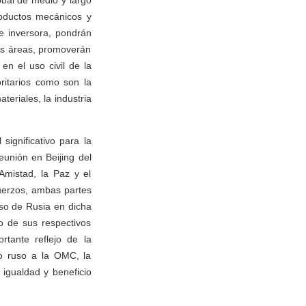
bal de medio y largo
roductos mecánicos y
e inversora, pondrán
tas áreas, promoverán
n el uso civil de la
oritarios como son la
teriales, la industria
ignificativo para la
eunión en Beijing del
mistad, la Paz y el
uerzos, ambas partes
eso de Rusia en dicha
o de sus respectivos
tante reflejo de la
so ruso a la OMC, la
igualdad y beneficio