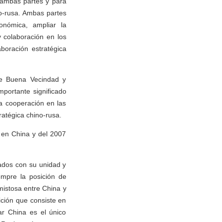
 ambas partes y para
no-rusa. Ambas partes
onómica, ampliar la
y colaboración en los
boración estratégica
de Buena Vecindad y
portante significado
la cooperación en las
ratégica chino-rusa.
 en China y del 2007
ados con su unidad y
empre la posición de
mistosa entre China y
ición que consiste en
ar China es el único