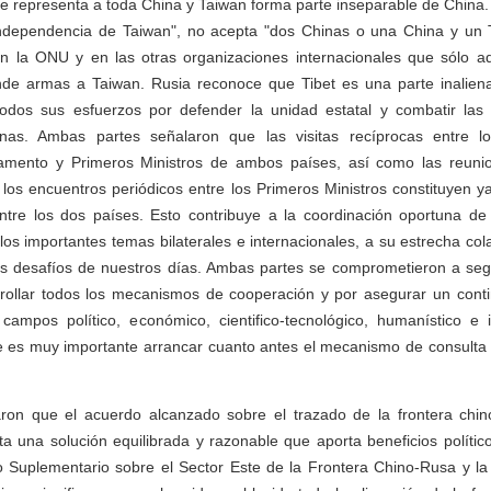
e representa a toda China y Taiwan forma parte inseparable de China.
ndependencia de Taiwan", no acepta "dos Chinas o una China y un 
n la ONU y en las otras organizaciones internacionales que sólo a
de armas a Taiwan. Rusia reconoce que Tibet es una parte inalien
dos sus esfuerzos por defender la unidad estatal y combatir las f
enas. Ambas partes señalaron que las visitas recíprocas entre l
lamento y Primeros Ministros de ambos países, así como las reuni
los encuentros periódicos entre los Primeros Ministros constituyen ya
ntre los dos países. Esto contribuye a la coordinación oportuna de 
os importantes temas bilaterales e internacionales, a su estrecha col
los desafíos de nuestros días. Ambas partes se comprometieron a seg
rrollar todos los mecanismos de cooperación y por asegurar un conti
campos político, económico, cientifico-tecnológico, humanístico e 
 es muy importante arrancar cuanto antes el mecanismo de consulta d
ron que el acuerdo alcanzado sobre el trazado de la frontera chi
a una solución equilibrada y razonable que aporta beneficios políti
 Suplementario sobre el Sector Este de la Frontera Chino-Rusa y la 