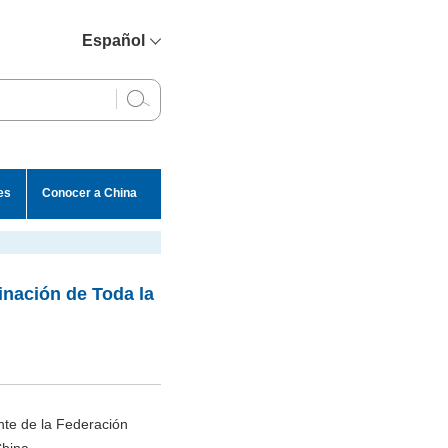
Español
简体中文
English
Français
Русский
es
Conocer a China
عربي
inación de Toda la
ente de la Federación