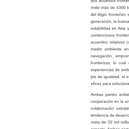
dos acuerdos fronter
mide más de 4300 ki
del litigio fronteri
generación, la buena
estabilidad en Asia 
contenciosos fronte
acuerdos relativos 
medio ambiente en 
navegación, empren
fronterizas, lo cua
experiencias de amba
pie de igualdad, el 
eficaz para soluciona
Ambas partes enfati
cooperación en la ene
colaboración estrat
tendencia de desarro
meta de 20 mil mill