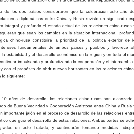
al 16 de octubre de 2004 una visita de Estado a la República Popular 
o de los dos países consideraron que la celebración este año del
elaciones diplomáticas entre China y Rusia reviste un significado e
a integral y profunda el estado actual de las relaciones chino-rusas 
quieran que sean los cambios en la situación internacional, profund
gica chino-rusa constituirá la prioridad de la política exterior de
intereses fundamentales de ambos países y pueblos y favorece al
 la estabilidad y el desarrollo económico en la región y en todo el m
continuar impulsando y profundizando la cooperación y el intercambio
 y con el propósito de abrir nuevos horizontes en las relaciones chino
lo siguiente:
I
0 años de desarrollo, las relaciones chino-rusas han alcanzado 
tado de Buena Vecindad y Cooperación Amistosa entre China y Rusia fi
n importante jalón en el proceso de desarrollo de las relaciones entr
co que guía el desarrollo de estas relaciones. Ambas partes se adher
agrados en este Tratado, y continuarán tomando medidas indisp