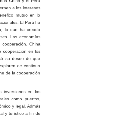
años China y el Perú
rnen a los intereses
enefico mutuo en lo
acionales. El Perú ha
a, lo que ha creado
aíses. Las economías
a cooperación. China
a cooperación en los
resó su deseo de que
exploren de continuo
me de la cooperación
 inversiones en las
urales como puertos,
nómico y legal. Admás
 y turístico a fin de