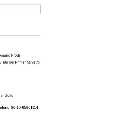
Romano Prodi
isita del Primer Ministro
el Golfo
eléfono: 86-10-65961114