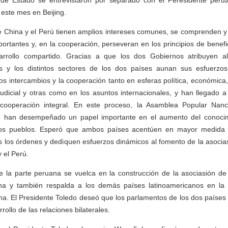
de Estado se entrevistaron por separado con el Peresidente peru
 este mes en Beijing.
 China y el Perú tienen amplios intereses comunes, se comprenden
ortantes y, en la cooperación, perseveran en los principios de benefi
rrollo compartido. Gracias a que los dos Gobiernos atribuyen al
les y los distintos sectores de los dos países aunan sus esfuerz
os intercambios y la cooperación tanto en esferas política, económica, 
, judicial y otras como en los asuntos internacionales, y han llegado 
ooperación integral. En este proceso, la Asamblea Popular Nanc
ú han desempeñado un papel importante en el aumento del conocimi
dos pueblos. Esperó que ambos países acentúen en mayor medida l
s los órdenes y dediquen esfuerzos dinámicos al fomento de la asocia
y el Perú.
e la parte peruana se vuelca en la construcción de la asociasión de 
na y también respalda a los demás países latinoamericanos en la 
a. El Presidente Toledo deseó que los parlamentos de los dos países
ollo de las relaciones bilaterales.