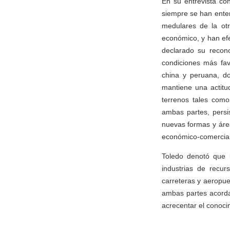
En su entrevista co
siempre se han ente
medulares de la ot
económico, y han efe
declarado su recon
condiciones más fav
china y peruana, do
mantiene una actitu
terrenos tales como
ambas partes, persi
nuevas formas y áre
económico-comercial 
Toledo denotó que 
industrias de recur
carreteras y aeropue
ambas partes acordar
acrecentar el conoci