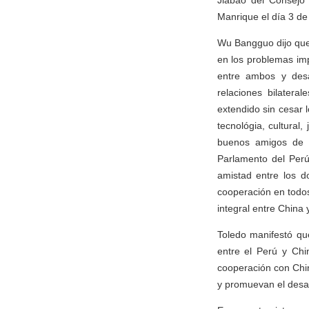
Jiabao del Consejo 
Manrique el día 3 de
Wu Bangguo dijo que
en los problemas imp
entre ambos y desa
relaciones bilatera
extendido sin cesar l
tecnológia, cultural
buenos amigos de c
Parlamento del Per
amistad entre los 
cooperación en todo
integral entre China 
Toledo manifestó qu
entre el Perú y Chi
cooperación con Chin
y promuevan el desarr