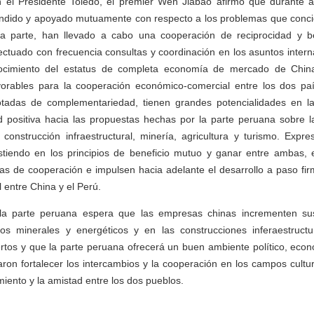
n el Presidente Toledo, el premier Wen Jiabao afirmó que durante 
ndido y apoyado mutuamente con respecto a los problemas que concie
ra parte, han llevado a cabo una cooperación de reciprocidad y b
ctuado con frecuencia consultas y coordinación en los asuntos intern
ocimiento del estatus de completa economía de mercado de Chin
orables para la cooperación económico-comercial entre los dos p
tadas de complementariedad, tienen grandes potencialidades en l
d positiva hacia las propuestas hechas por la parte peruana sobre l
 construcción infraestructural, minería, agricultura y turismo. Exp
stiendo en los principios de beneficio mutuo y ganar entre ambas, 
as de cooperación e impulsen hacia adelante el desarrollo a paso fir
entre China y el Perú.
la parte peruana espera que las empresas chinas incrementen sus
sos minerales y energéticos y en las construcciones inferaestruct
rtos y que la parte peruana ofrecerá un buen ambiente político, eco
on fortalecer los intercambios y la cooperación en los campos cultural
miento y la amistad entre los dos pueblos.