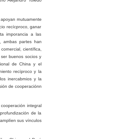
ano Alejandro Toledo
 y apoyan mutuamente
cio recícproco, ganar
ta imporancia a las
os, ambas partes han
comercial, científica,
a ser buenos socios y
ional de China y el
ento recíproco y la
os inercabmios y la
sión de cooperaciónn
cooperación integral
profundización de la
 amplíen sus vínculos