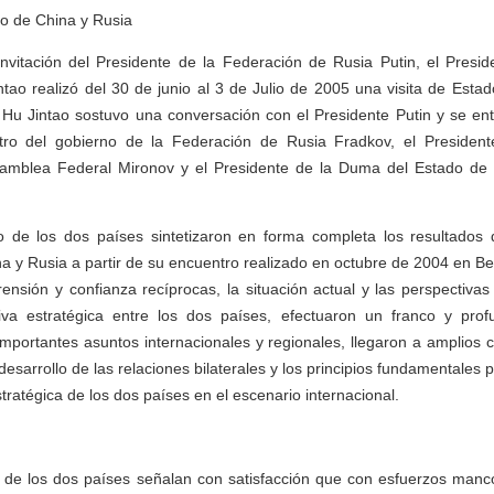
o de China y Rusia
nvitación del Presidente de la Federación de Rusia Putin, el Presid
tao realizó del 30 de junio al 3 de Julio de 2005 una visita de Esta
 Hu Jintao sostuvo una conversación con el Presidente Putin y se en
tro del gobierno de la Federación de Rusia Fradkov, el Presiden
amblea Federal Mironov y el Presidente de la Duma del Estado de
 de los dos países sintetizaron en forma completa los resultados d
a y Rusia a partir de su encuentro realizado en octubre de 2004 en Bei
ensión y confianza recíprocas, la situación actual y las perspectivas
iva estratégica entre los dos países, efectuaron un franco y pro
importantes asuntos internacionales y regionales, llegaron a amplios 
 desarrollo de las relaciones bilaterales y los principios fundamentales p
tratégica de los dos países en el escenario internacional.
 de los dos países señalan con satisfacción que con esfuerzos m