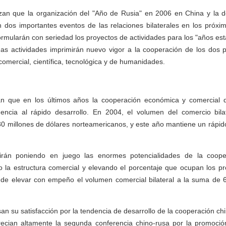
zan que la organización del "Año de Rusia" en 2006 en China y la 
 dos importantes eventos de las relaciones bilaterales en los próx
ormularán con seriedad los proyectos de actividades para los "años esta
has actividades imprimirán nuevo vigor a la cooperación de los dos p
comercial, científica, tecnológica y de humanidades.
an que en los últimos años la cooperación económica y comercial 
ncia al rápido desarrollo. En 2004, el volumen del comercio bilat
30 millones de dólares norteamericanos, y este año mantiene un rápid
rán poniendo en juego las enormes potencialidades de la coop
o la estructura comercial y elevando el porcentaje que ocupan los p
in de elevar con empeño el volumen comercial bilateral a la suma de 
n su satisfacción por la tendencia de desarrollo de la cooperación chi
recian altamente la segunda conferencia chino-rusa por la promoción