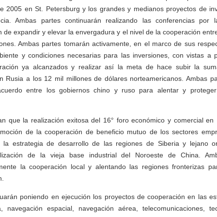
de 2005 en St. Petersburg y los grandes y medianos proyectos de in
ncia. Ambas partes continuarán realizando las conferencias por 
in de expandir y elevar la envergadura y el nivel de la cooperación entr
siones. Ambas partes tomarán activamente, en el marco de sus respec
iente y condiciones necesarias para las inversiones, con vistas a p
ración ya alcanzados y realizar así la meta de hace subir la su
en Rusia a los 12 mil millones de dólares norteamericanos. Ambas pa
acuerdo entre los gobiernos chino y ruso para alentar y proteger
n que la realización exitosa del 16° foro económico y comercial en H
romoción de la cooperación de beneficio mutuo de los sectores empr
r la estrategia de desarrollo de las regiones de Siberia y lejano o
talización de la vieja base industrial del Noroeste de China. Am
ente la cooperación local y alentando las regiones fronterizas p
n.
uarán poniendo en ejecución los proyectos de cooperación en las esf
a, navegación espacial, navegación aérea, telecomunicaciones, tec