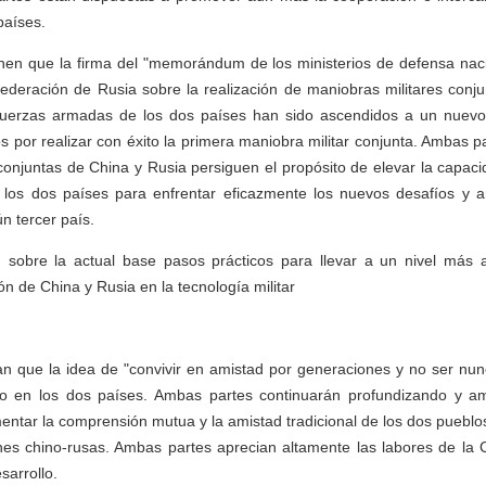
países.
nen que la firma del "memorándum de los ministerios de defensa naci
Federación de Rusia sobre la realización de maniobras militares conj
 fuerzas armadas de los dos países han sido ascendidos a un nuevo
s por realizar con éxito la primera maniobra militar conjunta. Ambas p
conjuntas de China y Rusia persiguen el propósito de elevar la capac
los dos países para enfrentar eficazmente los nuevos desafíos y
ún tercer país.
sobre la actual base pasos prácticos para llevar a un nivel más 
n de China y Rusia en la tecnología militar
n que la idea de "convivir en amistad por generaciones y no ser nu
 en los dos países. Ambas partes continuarán profundizando y am
mentar la comprensión mutua y la amistad tradicional de los dos pueblos
iones chino-rusas. Ambas partes aprecian altamente las labores de la
sarrollo.