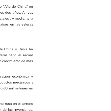
de "Año de China" en
imos dos años. Ambas
tales", y mediante la
aíses en las esferas
de China y Rusia ha
eral batió el récord
o crecimiento de más
eración económica y
roductos mecánicos y
60-80 mil millones en
no-rusa en el terreno
 de las inversiones,