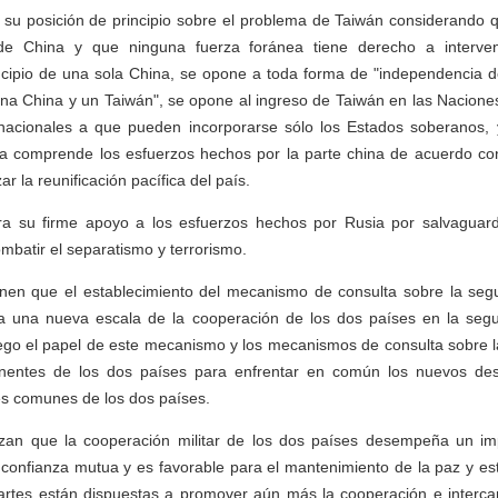
a su posición de principio sobre el problema de Taiwán considerando
de China y que ninguna fuerza foránea tiene derecho a interven
incipio de una sola China, se opone a toda forma de "independencia d
una China y un Taiwán", se opone al ingreso de Taiwán en las Nacion
rnacionales a que pueden incorporarse sólo los Estados soberanos
sa comprende los esfuerzos hechos por la parte china de acuerdo con 
ar la reunificación pacífica del país.
era su firme apoyo a los esfuerzos hechos por Rusia por salvaguard
mbatir el separatismo y terrorismo.
nen que el establecimiento del mecanismo de consulta sobre la segu
 una nueva escala de la cooperación de los dos países en la seg
ego el papel de este mecanismo y los mecanismos de consulta sobre la
inentes de los dos países para enfrentar en común los nuevos de
es comunes de los dos países.
zan que la cooperación militar de los dos países desempeña un im
 confianza mutua y es favorable para el mantenimiento de la paz y est
rtes están dispuestas a promover aún más la cooperación e interca