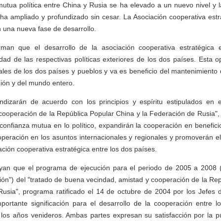
mutua política entre China y Rusia se ha elevado a un nuevo nivel y 
a ampliado y profundizado sin cesar. La Asociación cooperativa estr
 una nueva fase de desarrollo.
rman que el desarrollo de la asociación cooperativa estratégica 
idad de las respectivas políticas exteriores de los dos países. Esta 
les de los dos países y pueblos y va es beneficio del mantenimiento d
gión y del mundo entero.
dizarán de acuerdo con los principios y espíritu estipulados en 
cooperación de la República Popular China y la Federación de Rusia", 
 confianza mutua en lo político, expandirán la cooperación en benefici
operación en los asuntos internacionales y regionales y promoverán el
ación cooperativa estratégica entre los dos países.
an que el programa de ejecución para el periodo de 2005 a 2008 (
ón") del "tratado de buena vecindad, amistad y cooperación de la Re
Rusia", programa ratificado el 14 de octubre de 2004 por los Jefes 
mportante significación para el desarrollo de la cooperación entre l
los años venideros. Ambas partes expresan su satisfacción por la pu