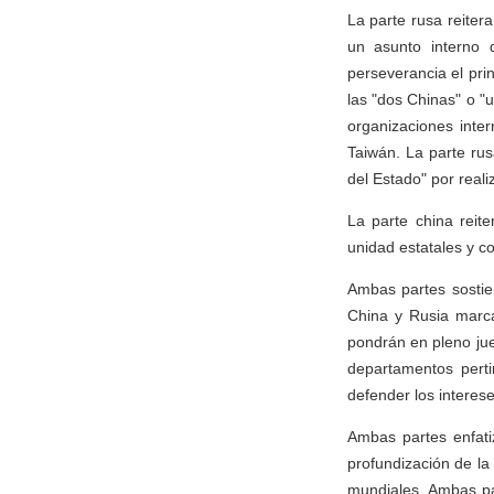
La parte rusa reiter
un asunto interno 
perseverancia el pr
las "dos Chinas" o "
organizaciones inte
Taiwán. La parte ru
del Estado" por realiz
La parte china reit
unidad estatales y co
Ambas partes sostie
China y Rusia marca
pondrán en pleno ju
departamentos pert
defender los interes
Ambas partes enfati
profundización de la
mundiales. Ambas pa