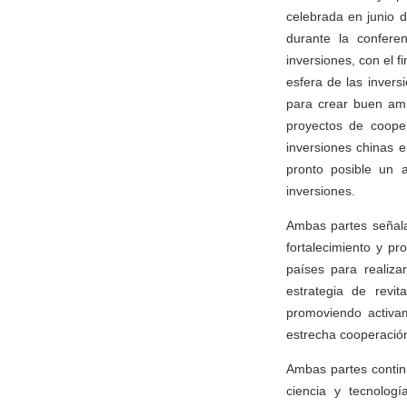
celebrada en junio 
durante la confere
inversiones, con el f
esfera de las inver
para crear buen amb
proyectos de coope
inversiones chinas 
pronto posible un 
inversiones.
Ambas partes señala
fortalecimiento y p
países para realiza
estrategia de revi
promoviendo activam
estrecha cooperació
Ambas partes contin
ciencia y tecnologí