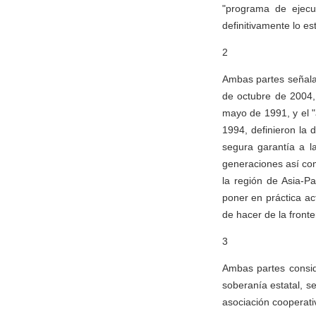
"programa de ejecu
definitivamente lo e
2
Ambas partes señalan
de octubre de 2004, 
mayo de 1991, y el "
1994, definieron la 
segura garantía a l
generaciones así com
la región de Asia-P
poner en práctica ac
de hacer de la front
3
Ambas partes consid
soberanía estatal, se
asociación cooperati