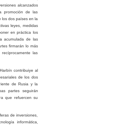
versiones alcanzados
la promoción de las
e los dos países en la
tivas leyes, medidas
oner en práctica los
ma acumulada de las
rtes firmarán lo más
 recíprocamente las
arbín contribuiye al
esariales de los dos
riente de Rusia y la
bas partes seguirán
ara que refuercen su
eras de inversiones,
nología informática,