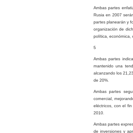
Ambas partes enfati
Rusia en 2007 serán
partes planearán y f
organización de dic
política, económica, 
5
Ambas partes indic
mantenido una tende
alcanzando los 21,2
de 20%.
Ambas partes segui
comercial, mejorand
eléctricos, con el f
2010.
Ambas partes expresa
de inversiones y ap