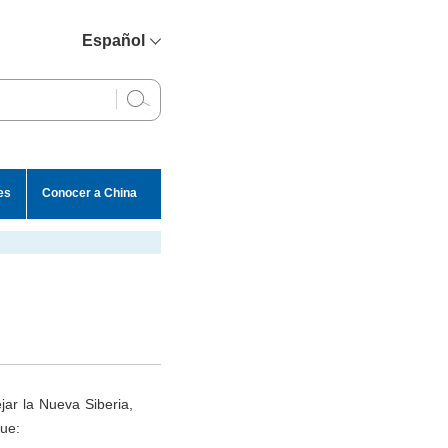
Español
简体中文
English
Français
Русский
es
Conocer a China
عربي
ejar la Nueva Siberia,
ue: