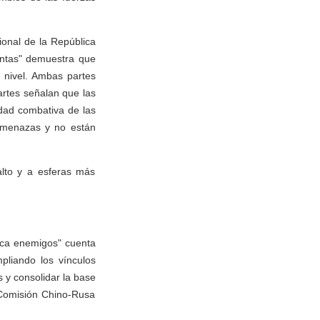
onal de la República
untas" demuestra que
 nivel. Ambas partes
artes señalan que las
idad combativa de las
 amenazas y no están
alto y a esferas más
nca enemigos" cuenta
pliando los vínculos
 y consolidar la base
 Comisión Chino-Rusa