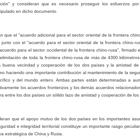
ción" y consideran que es necesario proseguir los esfuerzos por 
stipulado en dicho documento.
 que el "acuerdo adicional para el sector oriental de la frontera chino
junto con el "acuerdo para el sector oriental de la frontera chino-ru
acuerdo para el sector occidental de la frontera chino-rusa", firmado 
delimitación de toda la frontera chino-rusa de más de 4300 kilómetr
a buena vecindad y cooperación de los dos países y la amistad de
o haciendo una importante contribución al mantenimiento de la segur
acífico y del mundo entero. Ambas partes están determinadas a aun
tivamente los acuerdos fronterizos y los demás acuerdos relacionados 
era entre los dos países un sólido lazo de amistad y cooperación de los
eran que el apoyo mutuo de los dos países en los importantes asu
guridad e integridad territorial constituye un importante rasgo peculia
va estratégica de China y Rusia.