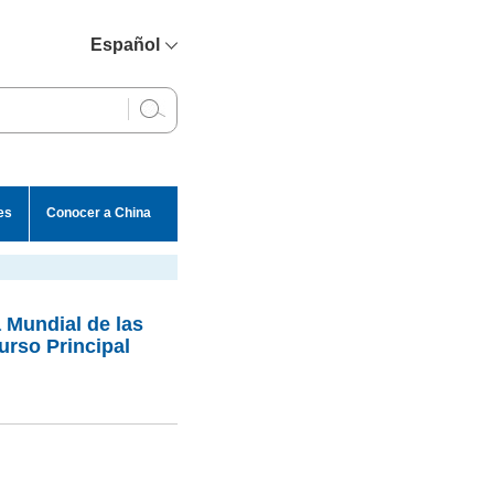
Español
简体中文
English
Français
Русский
es
Conocer a China
عربي
 Mundial de las
urso Principal