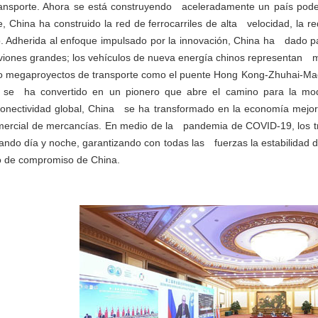
transporte. Ahora se está construyendo aceleradamente un país pod
rte, China ha construido la red de ferrocarriles de alta velocidad, l
 Adherida al enfoque impulsado por la innovación, China ha dado pa
viones grandes; los vehículos de nueva energía chinos representan má
 megaproyectos de transporte como el puente Hong Kong-Zhuhai-Maca
te se ha convertido en un pionero que abre el camino para la mo
conectividad global, China se ha transformado en la economía mejor
ercial de mercancías. En medio de la pandemia de COVID-19, los t
ando día y noche, garantizando con todas las fuerzas la estabilidad d
o de compromiso de China.