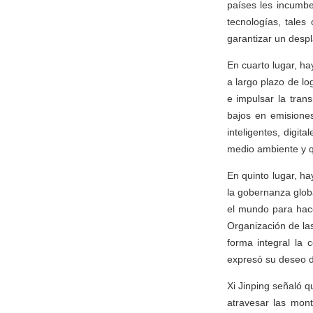
países les incumbe
tecnologías, tales
garantizar un desp
En cuarto lugar, h
a largo plazo de l
e impulsar la tran
bajos en emisiones
inteligentes, digi
medio ambiente y q
En quinto lugar, ha
la gobernanza globa
el mundo para hace
Organización de la
forma integral la 
expresó su deseo de
Xi Jinping señaló 
atravesar las mon