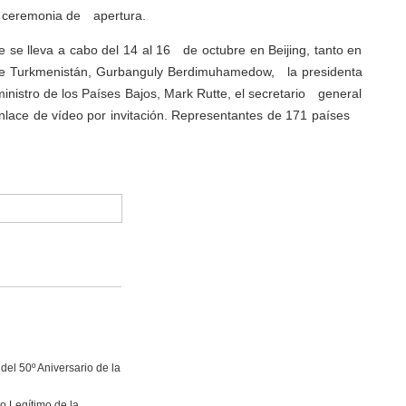
la ceremonia de apertura.
se lleva a cabo del 14 al 16 de octubre en Beijing, tanto en
e de Turkmenistán, Gurbanguly Berdimuhamedow, la presidenta
nistro de los Países Bajos, Mark Rutte, el secretario general
enlace de vídeo por invitación. Representantes de 171 países
del 50º Aniversario de la
o Legítimo de la