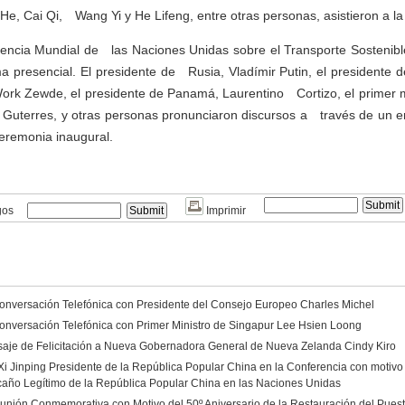
 He, Cai Qi, Wang Yi y He Lifeng, entre otras personas, asistieron a 
ncia Mundial de las Naciones Unidas sobre el Transporte Sostenible 
a presencial. El presidente de Rusia, Vladímir Putin, el president
Work Zewde, el presidente de Panamá, Laurentino Cortizo, el primer mi
 Guterres, y otras personas pronunciaron discursos a través de un 
ceremonia inaugural.
gos
Imprimir
Conversación Telefónica con Presidente del Consejo Europeo Charles Michel
Conversación Telefónica con Primer Ministro de Singapur Lee Hsien Loong
saje de Felicitación a Nueva Gobernadora General de Nueva Zelanda Cindy Kiro
 Xi Jinping Presidente de la República Popular China en la Conferencia con motivo 
año Legítimo de la República Popular China en las Naciones Unidas
eunión Conmemorativa con Motivo del 50º Aniversario de la Restauración del Puest