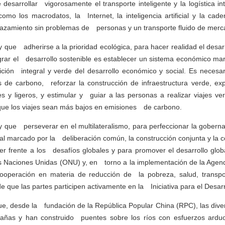
 desarrollar vigorosamente el transporte inteligente y la logística 
 como los macrodatos, la Internet, la inteligencia artificial y la ca
lazamiento sin problemas de personas y un transporte fluido de merc
ay que adherirse a la prioridad ecológica, para hacer realidad el des
ograr el desarrollo sostenible es establecer un sistema económico m
sición integral y verde del desarrollo económico y social. Es neces
 de carbono, reforzar la construcción de infraestructura verde, e
tales y ligeros, y estimular y guiar a las personas a realizar viajes
ue los viajes sean más bajos en emisiones de carbono.
y que perseverar en el multilateralismo, para perfeccionar la goberna
l marcado por la deliberación común, la construcción conjunta y la co
r frente a los desafíos globales y para promover el desarrollo glob
s Naciones Unidas (ONU) y, en torno a la implementación de la Agen
cooperación en materia de reducción de la pobreza, salud, transport
 que las partes participen activamente en la Iniciativa para el Desarr
que, desde la fundación de la República Popular China (RPC), las di
tañas y han construido puentes sobre los ríos con esfuerzos ardu