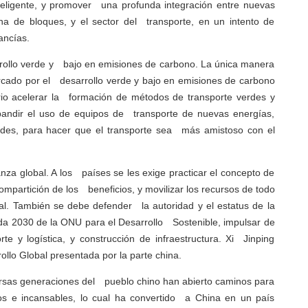
inteligente, y promover una profunda integración entre nuevas
dena de bloques, y el sector del transporte, en un intento de
ancías.
arrollo verde y bajo en emisiones de carbono. La única manera
arcado por el desarrollo verde y bajo en emisiones de carbono
ario acelerar la formación de métodos de transporte verdes y
xpandir el uso de equipos de transporte de nuevas energías,
 verdes, para hacer que el transporte sea más amistoso con el
nza global. A los países se les exige practicar el concepto de
mpartición de los beneficios, y movilizar los recursos de todo
al. También se debe defender la autoridad y el estatus de la
da 2030 de la ONU para el Desarrollo Sostenible, impulsar de
e y logística, y construcción de infraestructura. Xi Jinping
ollo Global presentada por la parte china.
versas generaciones del pueblo chino han abierto caminos para
os e incansables, lo cual ha convertido a China en un país