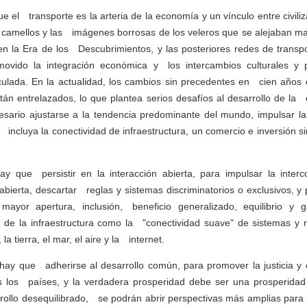
que el transporte es la arteria de la economía y un vínculo entre civ
 camellos y las imágenes borrosas de los veleros que se alejaban ma
en la Era de los Descubrimientos, y las posteriores redes de trans
movido la integración económica y los intercambios culturales y
ulada. En la actualidad, los cambios sin precedentes en cien años 
tán entrelazados, lo que plantea serios desafíos al desarrollo de l
ario ajustarse a la tendencia predominante del mundo, impulsar la
incluya la conectividad de infraestructura, un comercio e inversión s
hay que persistir en la interacción abierta, para impulsar la int
bierta, descartar reglas y sistemas discriminatorios o exclusivos, 
mayor apertura, inclusión, beneficio generalizado, equilibrio y
" de la infraestructura como la "conectividad suave" de sistemas y 
la tierra, el mar, el aire y la internet.
hay que adherirse al desarrollo común, para promover la justicia y el
os los países, y la verdadera prosperidad debe ser una prosperid
rollo desequilibrado, se podrán abrir perspectivas más amplias para