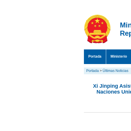
Min
Rep
Portada
Ministerio
Portada
>
Últimas Noticias
Xi Jinping Asi
Naciones Unid