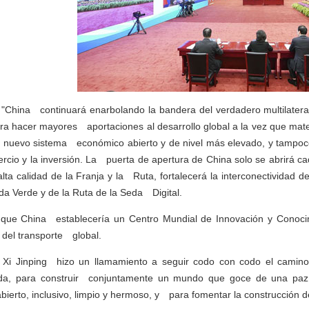
: "China continuará enarbolando la bandera del verdadero multilate
ara hacer mayores aportaciones al desarrollo global a la vez que mat
 nuevo sistema económico abierto y de nivel más elevado, y tampoco 
omercio y la inversión. La puerta de apertura de China solo se abrirá
lta calidad de la Franja y la Ruta, fortalecerá la interconectividad d
da Verde y de la Ruta de la Seda Digital.
 que China establecería un Centro Mundial de Innovación y Conocimi
o del transporte global.
 Xi Jinping hizo un llamamiento a seguir codo con codo el camino 
da, para construir conjuntamente un mundo que goce de una paz 
bierto, inclusivo, limpio y hermoso, y para fomentar la construcció