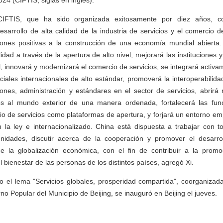
24 (CIFTIS, siglas en inglés).
IFTIS, que ha sido organizada exitosamente por diez años, co
esarrollo de alta calidad de la industria de servicios y el comercio d
iones positivas a la construcción de una economía mundial abierta
lidad a través de la apertura de alto nivel, mejorará las institucione
el, innovará y modernizará el comercio de servicios, se integrará activ
ales internacionales de alto estándar, promoverá la interoperabilida
iones, administración y estándares en el sector de servicios, abrir
s al mundo exterior de una manera ordenada, fortalecerá las fun
cio de servicios como plataformas de apertura, y forjará un entorno emp
la ley e internacionalizado. China está dispuesta a trabajar con t
unidades, discutir acerca de la cooperación y promover el desarro
e la globalización económica, con el fin de contribuir a la promo
 bienestar de las personas de los distintos países, agregó Xi.
 el lema "Servicios globales, prosperidad compartida", coorganizada
o Popular del Municipio de Beijing, se inauguró en Beijing el jueves.