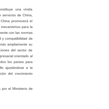
nstituye una vívida
e servicios de China,
. China promoverá el
s y mecanismos para la
amente con las normas
d y compatibilidad de
á más ampliamente su
ciones del sector de
resarial orientado al
odos los países para
llo ajustándose a la
ción del crecimiento
 por el Ministerio de