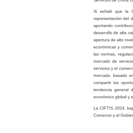
Servicios de China 20
Xi señaló que la C
representación del d
aportando contribuc
desarrollo de alta ca
apertura de alto niv
económicas y comerci
las normas, regulac
mercado de servicio
servicios y el comer
mercado, basado en 
compartir las oport
tendencia general d
económico global y el
La CIFTIS 2024, bajo
Comercio y el Gobiern